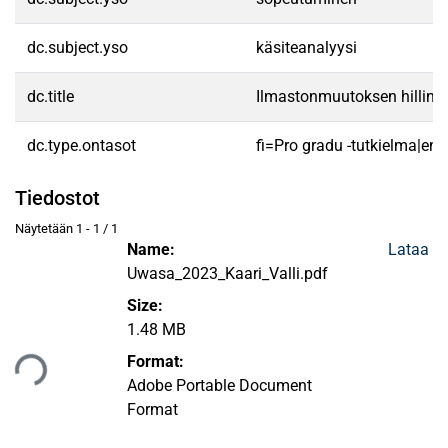
dc.subject.yso
käsiteanalyysi
dc.title
Ilmastonmuutoksen hillintä 
dc.type.ontasot
fi=Pro gradu -tutkielma|en
Tiedostot
Näytetään
1 - 1 / 1
Name:
Lataa
Uwasa_2023_Kaari_Valli.pdf
Size:
1.48 MB
taan...
Format:
Adobe Portable Document
Format