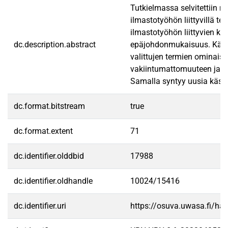
Tutkielmassa selvitettiin min
ilmastotyöhön liittyvilla
ilmastotyöhön liittyvien ka
dc.description.abstract
epäjohdonmukaisuus. Käsitte
valittujen termien ominaisuu
vakiintumattomuuteen ja käyt
Samalla syntyy uusia käsitte
dc.format.bitstream
true
dc.format.extent
71
dc.identifier.olddbid
17988
dc.identifier.oldhandle
10024/15416
dc.identifier.uri
https://osuva.uwasa.fi/h