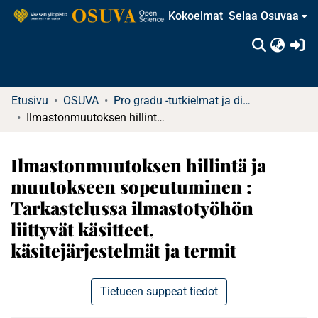
Kokoelmat
Selaa Osuvaa
(c
Etusivu
OSUVA
Pro gradu -tutkielmat ja diplomityöt
Ilmastonmuutoksen hillintä ja muutokseen sopeutuminen : Tarkastelussa ilmastotyöhön liittyvät käsitteet, käsitejärjestelmät ja termit
Ilmastonmuutoksen hillintä ja
muutokseen sopeutuminen :
Tarkastelussa ilmastotyöhön
liittyvät käsitteet,
käsitejärjestelmät ja termit
Tietueen suppeat tiedot