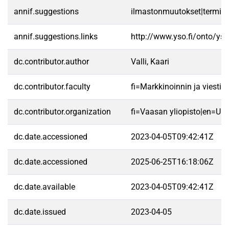
annif.suggestions
ilmastonmuutokset|terminol
annif.suggestions.links
http://www.yso.fi/onto/ys
dc.contributor.author
Valli, Kaari
dc.contributor.faculty
fi=Markkinoinnin ja viest
dc.contributor.organization
fi=Vaasan yliopisto|en=Uni
dc.date.accessioned
2023-04-05T09:42:41Z
dc.date.accessioned
2025-06-25T16:18:06Z
dc.date.available
2023-04-05T09:42:41Z
dc.date.issued
2023-04-05