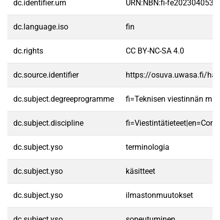
dc.identifier.urn
URN:NBN:fi-fe2023040535
dc.language.iso
fin
dc.rights
CC BY-NC-SA 4.0
dc.source.identifier
https://osuva.uwasa.fi/h
dc.subject.degreeprogramme
fi=Teknisen viestinnän ma
dc.subject.discipline
fi=Viestintätieteet|en=Com
dc.subject.yso
terminologia
dc.subject.yso
käsitteet
dc.subject.yso
ilmastonmuutokset
dc.subject.yso
sopeutuminen