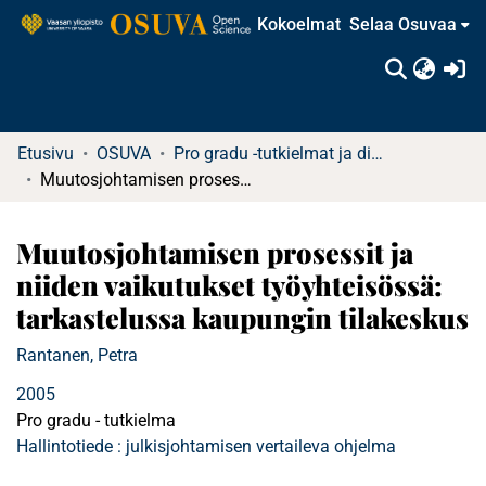
Kokoelmat
Selaa Osuvaa
(c
Etusivu
OSUVA
Pro gradu -tutkielmat ja diplomityöt
Muutosjohtamisen prosessit ja niiden vaikutukset työyhteisössä: tarkastelussa kaupungin tilakeskus
Muutosjohtamisen prosessit ja
niiden vaikutukset työyhteisössä:
tarkastelussa kaupungin tilakeskus
Rantanen, Petra
2005
Pro gradu - tutkielma
Hallintotiede : julkisjohtamisen vertaileva ohjelma