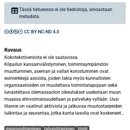
Tässä tietueessa ei ole tiedostoja, ainoastaan
metadata.
CC BY-NC-ND 4.0
Kuvaus
Kokotekstiversiota ei ole saatavissa.
Kilpailun kansainvälistyminen, toimintaympäristön
muuttuminen, aseman ja vallan korostuminen ovat
esimerkkejä asioista, joiden takia myös kunnallisten
organisaatioiden on muutettava toimintatapojaan sekä
lunastettava olemassaolon oikeutukset uudestaan muun
muassa elinvoimaisuudellaan ja palveluky-vyllään. Uusi
tilanne on vaatinut aktiivista ja jatkuvaa muutostarpeiden
tulkintaa ja seurantaa, jotka kunta-tasolla ovat koskeneet
muun muassa palvelutarjontaa sekä toiminnallista ja
Avainsanat
organisatorista muuttamista. Uusia johtamistapoja,
muutosjohtaminen
tulosjohtaminen
tiimit