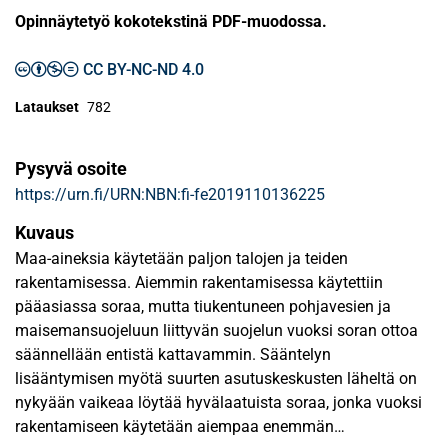
Opinnäytetyö kokotekstinä PDF-muodossa.
CC BY-NC-ND 4.0
Lataukset
782
Pysyvä osoite
https://urn.fi/URN:NBN:fi-fe2019110136225
Kuvaus
Maa-aineksia käytetään paljon talojen ja teiden
rakentamisessa. Aiemmin rakentamisessa käytettiin
pääasiassa soraa, mutta tiukentuneen pohjavesien ja
maisemansuojeluun liittyvän suojelun vuoksi soran ottoa
säännellään entistä kattavammin. Sääntelyn
lisääntymisen myötä suurten asutuskeskusten läheltä on
nykyään vaikeaa löytää hyvälaatuista soraa, jonka vuoksi
rakentamiseen käytetään aiempaa enemmän