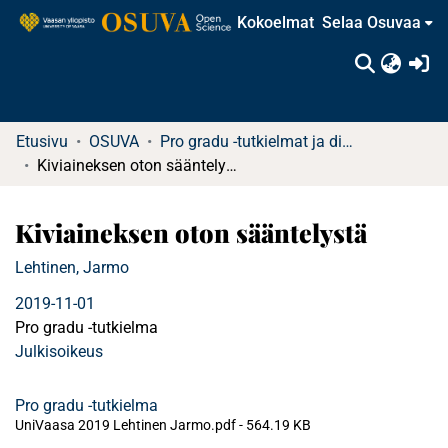
Kokoelmat
Selaa Osuvaa
(c
Etusivu
OSUVA
Pro gradu -tutkielmat ja diplomityöt
Kiviaineksen oton sääntelystä
Kiviaineksen oton sääntelystä
Lehtinen, Jarmo
2019-11-01
Pro gradu -tutkielma
Julkisoikeus
Pro gradu -tutkielma
UniVaasa 2019 Lehtinen Jarmo.pdf -
564.19 KB