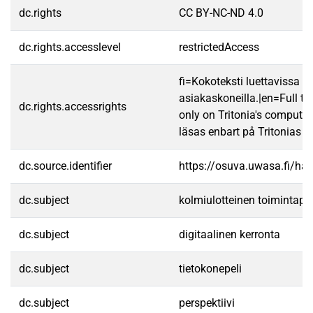
dc.rights
CC BY-NC-ND 4.0
dc.rights.accesslevel
restrictedAccess
fi=Kokoteksti luettavissa va
asiakaskoneilla.|en=Full te
dc.rights.accessrights
only on Tritonia's computer
läsas enbart på Tritonias da
dc.source.identifier
https://osuva.uwasa.fi/h
dc.subject
kolmiulotteinen toimintapel
dc.subject
digitaalinen kerronta
dc.subject
tietokonepeli
dc.subject
perspektiivi