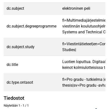
dc.subject
elektroninen peli
fi=Multimediajärjestelmien 
dc.subject.degreeprogramme
viestinnän koulutusohjelm
Systems and Technical Co
fi=Viestintätieteet|en=Co
dc.subject.study
Studies|
Luotien loputtua. Digitaali
dc.title
keinot kolmiulotteisissa to
fi=Pro gradu - tutkielma |e
dc.type.ontasot
thesis|sv=Pro gradu -avhan
Tiedostot
Näytetään
1 - 1 / 1