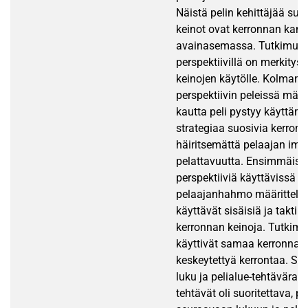
Näistä pelin kehittäjää suo
keinot ovat kerronnan kann
avainasemassa. Tutkimus t
perspektiivillä on merkitys
keinojen käytölle. Kolman
perspektiivin peleissä mää
kautta peli pystyy käyttämä
strategiaa suosivia kerron
häiritsemättä pelaajan imme
pelattavuutta. Ensimmäis
perspektiiviä käyttävissä p
pelaajanhahmo määrittelemä
käyttävät sisäisiä ja taktii
kerronnan keinoja. Tutkimu
käyttivät samaa kerronnan 
keskeytettyä kerrontaa. Se 
luku ja pelialue-tehtävärak
tehtävät oli suoritettava, 