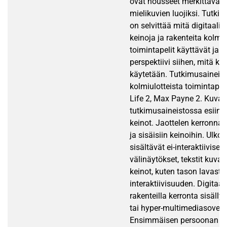
ovat nousseet merkittäväks
mielikuvien luojiksi. Tutki
on selvittää mitä digitaali
keinoja ja rakenteita kolmiu
toimintapelit käyttävät ja 
perspektiivi siihen, mitä k
käytetään. Tutkimusaineist
kolmiulotteista toimintapeli
Life 2, Max Payne 2. Kuvaa
tutkimusaineistossa esiint
keinot. Jaottelen kerronnan
ja sisäisiin keinoihin. Ulkoi
sisältävät ei-interaktiiviset
välinäytökset, tekstit kuvat
keinot, kuten tason lavasta
interaktiivisuuden. Digitaa
rakenteilla kerronta sisäll
tai hyper-multimediasovellu
Ensimmäisen persoonan per