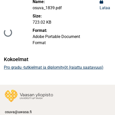
Name:
osuva_1839.pdf
Lataa
Size:
723.02 KB
Format:
Ladataan...
Adobe Portable Document
Format
Kokoelmat
Pro gradu -tutkielmat ja diplomityöt (rajattu saatavuus)
osuva@uwasa.fi