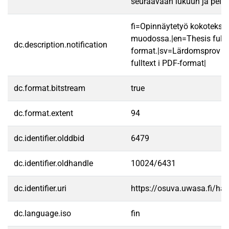
seuraavaan lukuun ja pelia
fi=Opinnäytetyö kokotekst
muodossa.|en=Thesis fullt
dc.description.notification
format.|sv=Lärdomsprov ti
fulltext i PDF-format|
dc.format.bitstream
true
dc.format.extent
94
dc.identifier.olddbid
6479
dc.identifier.oldhandle
10024/6431
dc.identifier.uri
https://osuva.uwasa.fi/h
dc.language.iso
fin