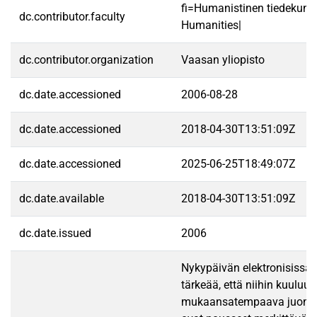
fi=Humanistinen tiedekunt
dc.contributor.faculty
Humanities|
dc.contributor.organization
Vaasan yliopisto
dc.date.accessioned
2006-08-28
dc.date.accessioned
2018-04-30T13:51:09Z
dc.date.accessioned
2025-06-25T18:49:07Z
dc.date.available
2018-04-30T13:51:09Z
dc.date.issued
2006
Nykypäivän elektronisissa 
tärkeää, että niihin kuuluu
mukaansatempaava juoni. El