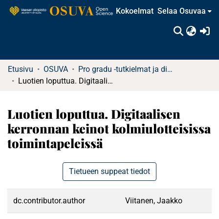
Kokoelmat
Selaa Osuvaa
(c
Etusivu
OSUVA
Pro gradu -tutkielmat ja diplomityöt (rajattu saatavuus)
Luotien loputtua. Digitaalisen kerronnan keinot kolmiulotteisissa toimintapeleissä
Luotien loputtua. Digitaalisen
kerronnan keinot kolmiulotteisissa
toimintapeleissä
Tietueen suppeat tiedot
dc.contributor.author
Viitanen, Jaakko