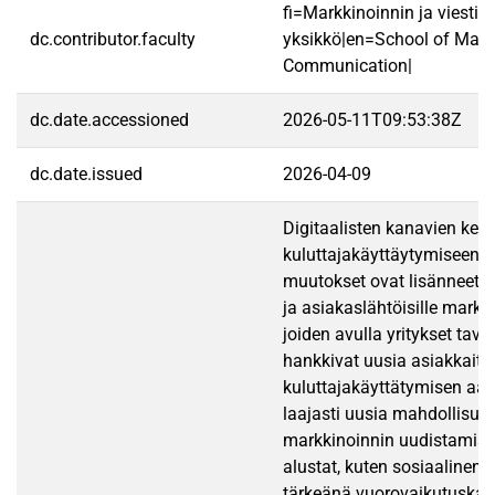
fi=Markkinoinnin ja viestin
dc.contributor.faculty
yksikkö|en=School of Mark
Communication|
dc.date.accessioned
2026-05-11T09:53:38Z
dc.date.issued
2026-04-09
Digitaalisten kanavien kehi
kuluttajakäyttäytymiseen k
muutokset ovat lisänneet ta
ja asiakaslähtöisille markki
joiden avulla yritykset tavoi
hankkivat uusia asiakkaita.
kuluttajakäyttätymisen aa
laajasti uusia mahdollisuu
markkinoinnin uudistamisek
alustat, kuten sosiaalinen 
tärkeänä vuorovaikutuskan