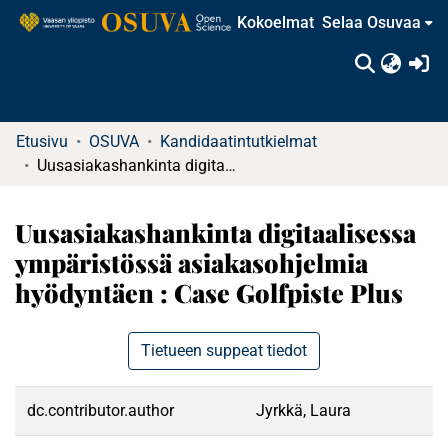
Kokoelmat
Selaa Osuvaa
(c
Etusivu
OSUVA
Kandidaatintutkielmat
Uusasiakashankinta digitaalisessa ympäristössä asiakasohjelmia hyödyntäen : Case Golfpiste Plus
Uusasiakashankinta digitaalisessa
ympäristössä asiakasohjelmia
hyödyntäen : Case Golfpiste Plus
Tietueen suppeat tiedot
dc.contributor.author
Jyrkkä, Laura