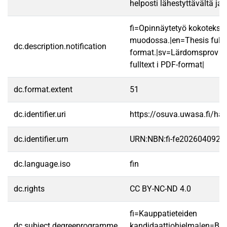
helposti lähestyttävältä ja
fi=Opinnäytetyö kokotekst
muodossa.|en=Thesis fullt
dc.description.notification
format.|sv=Lärdomsprov ti
fulltext i PDF-format|
dc.format.extent
51
dc.identifier.uri
https://osuva.uwasa.fi/h
dc.identifier.urn
URN:NBN:fi-fe2026040926
dc.language.iso
fin
dc.rights
CC BY-NC-ND 4.0
fi=Kauppatieteiden
dc.subject.degreeprogramme
kandidaattiohjelma|en=Ba