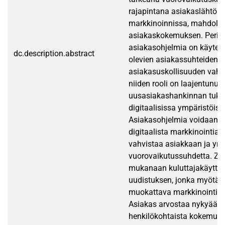
rajapintana asiakaslähtöis
markkinoinnissa, mahdolli
asiakaskokemuksen. Perint
asiakasohjelmia on käytett
dc.description.abstract
olevien asiakassuhteiden yl
asiakasuskollisuuden vahv
niiden rooli on laajentunut
uusasiakashankinnan tukem
digitaalisissa ympäristöiss
Asiakasohjelmia voidaan 
digitaalista markkinointia,
vahvistaa asiakkaan ja yrit
vuorovaikutussuhdetta. Z-s
mukanaan kuluttajakäyttäy
uudistuksen, jonka myötä y
muokattava markkinointistr
Asiakas arvostaa nykyään
henkilökohtaista kokemusta