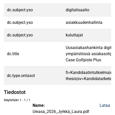
dc.subject.yso
digitalisaatio
dc.subject.yso
asiakkuudenhallinta
dc.subject.yso
kuluttajat
Uusasiakashankinta digita
dc.title
ympäristössä asiakasohjel
Case Golfpiste Plus
fi=Kandidaatintutkielma|en
dc.type.ontasot
thesis|sv=Kandidatarbete|
Tiedostot
Näytetään
1 - 1 / 1
Name:
Lataa
Uwasa_2026_Jyrkkä_Laura.pdf