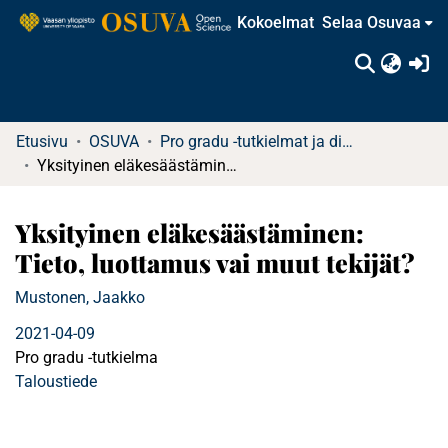
Kokoelmat
Selaa Osuvaa
(c
Etusivu
OSUVA
Pro gradu -tutkielmat ja diplomityöt
Yksityinen eläkesäästäminen: Tieto, luottamus vai muut tekijät?
Yksityinen eläkesäästäminen:
Tieto, luottamus vai muut tekijät?
Mustonen, Jaakko
2021-04-09
Pro gradu -tutkielma
Taloustiede