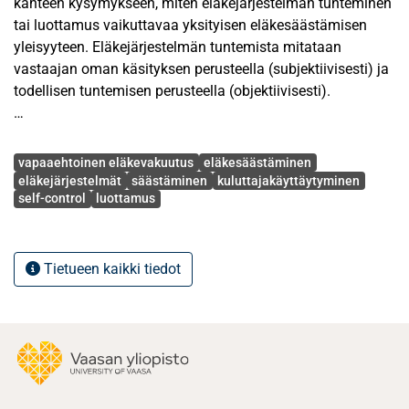
kahteen kysymykseen, miten eläkejärjestelmän tunteminen
tai luottamus vaikuttavaa yksityisen eläkesäästämisen
yleisyyteen. Eläkejärjestelmän tuntemista mitataan
vastaajan oman käsityksen perusteella (subjektiivisesti) ja
todellisen tuntemisen perusteella (objektiivisesti).
Avainsanat
vapaaehtoinen eläkevakuutus
eläkesäästäminen
Eläkejärjestelmät mahdollistavat yksilöille yksityistä
eläkejärjestelmät
säästäminen
kuluttajakäyttäytyminen
self-control
luottamus
säästämistä paremmat mahdollisuudet suojautua
epävarmuustekijöiltä, kuten elinikäriskiltä ja pienentää
sijoitustoimintaa liittyviä riskejä. Erilaisia eläkejärjestelmiä
on kuitenkin yhtä monia kuin on maitakin.
Tietueen kaikki tiedot
Eläkejärjestelmille yhteistä on niiden tavoite mahdollistaa
ihmisten eläkeaikainen toimeentulo, ja usein valtiot
osallistuvat maan eläketurvan järjestämiseen. Julkisen
vallan osallistumiselle voidaan nähdä erilaisia syitä,
esimerkiksi heikoimmassa asemassa olevien kansalaisten
suojeleminen ja itsekontrolliongelmien negatiivisten