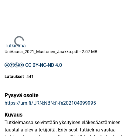
Ladataan...
Tutkielma
UniVaasa_2021_Mustonen_Jaakko.pdf -
2.07 MB
CC BY-NC-ND 4.0
Lataukset
441
Pysyvä osoite
https://urn.fi/URN:NBN:fi-fe202104099995
Kuvaus
Tutkielmassa selvitetään yksityisen eläkesäästämisen
taustalla olevia tekijöitä. Erityisesti tutkielma vastaa