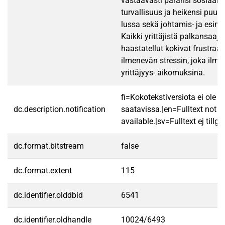
vastaavasti paransi sosiaali
turvallisuus ja heikensi puutt
lussa sekä johtamis- ja esimi
Kaikki yrittäjistä palkansaaji
haastatellut kokivat frustraa
ilmenevän stressin, joka ilme
yrittäjyys- aikomuksina.
fi=Kokotekstiversiota ei ole
dc.description.notification
saatavissa.|en=Fulltext not
available.|sv=Fulltext ej tillgä
dc.format.bitstream
false
dc.format.extent
115
dc.identifier.olddbid
6541
dc.identifier.oldhandle
10024/6493