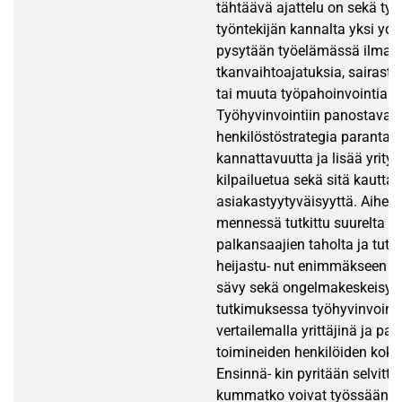
tähtäävä ajattelu on sekä työ
työntekijän kannalta yksi ydin
pysytään työelämässä ilman 
tkanvaihtoajatuksia, sairastu
tai muuta työpahoinvointia.
Työhyvinvointiin panostava y
henkilöstöstrategia parantaa
kannattavuutta ja lisää yritys
kilpailuetua sekä sitä kautta
asiakastyytyväisyyttä. Aihett
mennessä tutkittu suurelta o
palkansaajien taholta ja tut
heijastu- nut enimmäkseen ne
sävy sekä ongelmakeskeisyy
tutkimuksessa työhyvinvointi
vertailemalla yrittäjinä ja pa
toimineiden henkilöiden kok
Ensinnä- kin pyritään selvitt
kummatko voivat työssään 