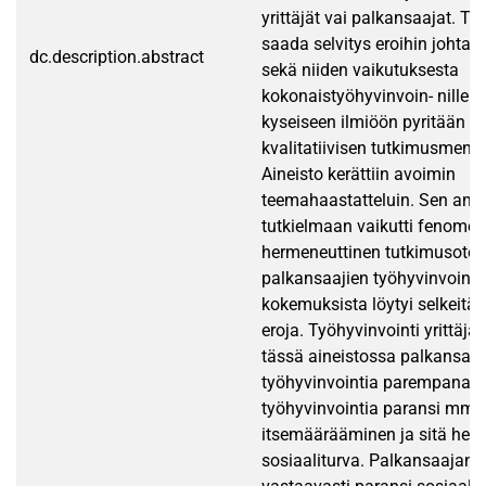
yrittäjät vai palkansaajat. To
saada selvitys eroihin johtavi
dc.description.abstract
sekä niiden vaikutuksesta
kokonaistyöhyvinvoin- nille. 
kyseiseen ilmiöön pyritään 
kvalitatiivisen tutkimusmene
Aineisto kerättiin avoimin
teemahaastatteluin. Sen analy
tutkielmaan vaikutti fenomeno
hermeneuttinen tutkimusote. Y
palkansaajien työhyvinvointi
kokemuksista löytyi selkeitä l
eroja. Työhyvinvointi yrittäjän
tässä aineistossa palkansaa
työhyvinvointia parempana.Yr
työhyvinvointia paransi mm.
itsemäärääminen ja sitä hei
sosiaaliturva. Palkansaajan 