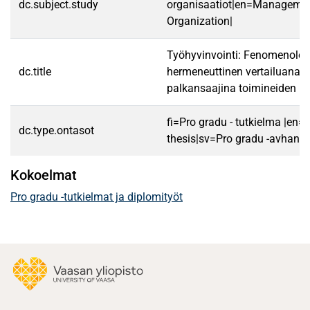
dc.subject.study
organisaatiot|en=Manageme
Organization|
Työhyvinvointi: Fenomenolog
dc.title
hermeneuttinen vertailuanalyys
palkansaajina toimineiden k
fi=Pro gradu - tutkielma |en=
dc.type.ontasot
thesis|sv=Pro gradu -avhandl
Kokoelmat
Pro gradu -tutkielmat ja diplomityöt