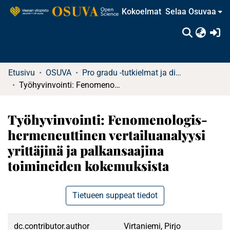
Kokoelmat
Selaa Osuvaa
(c
Etusivu
OSUVA
Pro gradu -tutkielmat ja diplomityöt
Työhyvinvointi: Fenomenologis-hermeneuttinen vertailuanalyysi yrittäjinä ja palkansaajina toimineiden kokemuksista
Työhyvinvointi: Fenomenologis-
hermeneuttinen vertailuanalyysi
yrittäjinä ja palkansaajina
toimineiden kokemuksista
Tietueen suppeat tiedot
dc.contributor.author
Virtaniemi, Pirjo