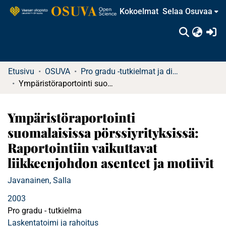
Kokoelmat
Selaa Osuvaa
(c
Etusivu
OSUVA
Pro gradu -tutkielmat ja diplomityöt
Ympäristöraportointi suomalaisissa pörssiyrityksissä: Raportointiin vaikuttavat liikkeenjohdon asenteet ja motiivit
Ympäristöraportointi
suomalaisissa pörssiyrityksissä:
Raportointiin vaikuttavat
liikkeenjohdon asenteet ja motiivit
Javanainen, Salla
2003
Pro gradu - tutkielma
Laskentatoimi ja rahoitus