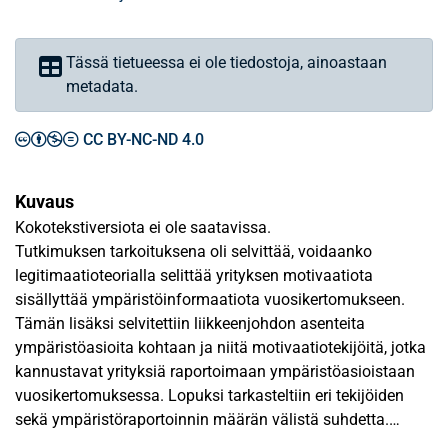
Tässä tietueessa ei ole tiedostoja, ainoastaan
metadata.
CC BY-NC-ND 4.0
Kuvaus
Kokotekstiversiota ei ole saatavissa.
Tutkimuksen tarkoituksena oli selvittää, voidaanko
legitimaatioteorialla selittää yrityksen motivaatiota
sisällyttää ympäristöinformaatiota vuosikertomukseen.
Tämän lisäksi selvitettiin liikkeenjohdon asenteita
ympäristöasioita kohtaan ja niitä motivaatiotekijöitä, jotka
kannustavat yrityksiä raportoimaan ympäristöasioistaan
vuosikertomuksessa. Lopuksi tarkasteltiin eri tekijöiden
sekä ympäristöraportoinnin määrän välistä suhdetta.
Tutkimuksessa selitettävänä muuttujana oli