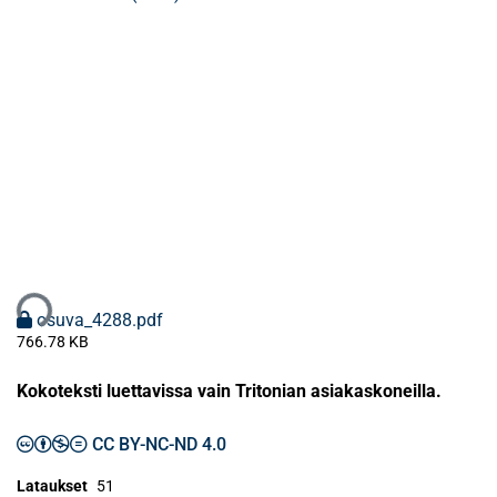
taan...
osuva_4288.pdf
766.78 KB
Kokoteksti luettavissa vain Tritonian asiakaskoneilla.
CC BY-NC-ND 4.0
Lataukset
51