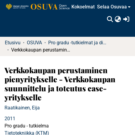
Kokoelmat
Selaa Osuvaa
(c
Etusivu
OSUVA
Pro gradu -tutkielmat ja diplomityöt (rajattu saatavuus)
Verkkokaupan perustaminen pienyritykselle - Verkkokaupan suunnittelu ja toteutus case-yritykselle
Verkkokaupan perustaminen
pienyritykselle - Verkkokaupan
suunnittelu ja toteutus case-
yritykselle
Raatikainen, Eija
2011
Pro gradu - tutkielma
Tietotekniikka (KTM)