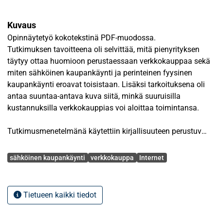
Kuvaus
Opinnäytetyö kokotekstinä PDF-muodossa.
Tutkimuksen tavoitteena oli selvittää, mitä pienyrityksen
täytyy ottaa huomioon perustaessaan verkkokauppaa sekä
miten sähköinen kaupankäynti ja perinteinen fyysinen
kaupankäynti eroavat toisistaan. Lisäksi tarkoituksena oli
antaa suuntaa-antava kuva siitä, minkä suuruisilla
kustannuksilla verkkokauppias voi aloittaa toimintansa.
Tutkimusmenetelmänä käytettiin kirjallisuuteen perustuvaa
aineistopohjaista analyysiä. Tutkielman aineiston
Avainsanat
keräämisessä on käytetty hyväksi sekä kirjallisuuslähteitä
sähköinen kaupankäynti
verkkokauppa
Internet
että sähköisiä lähteitä. Lähteistä on pyritty keräämään
tietoa kotimaan markkinoille suunnattujen
verkkokauppojen perustamisesta pienyrityksen
Tietueen kaikki tiedot
näkökulmasta katsottuna. Tutkimuksen yhteydessä
suunniteltiin ja perustettiin eräälle pienyritykselle