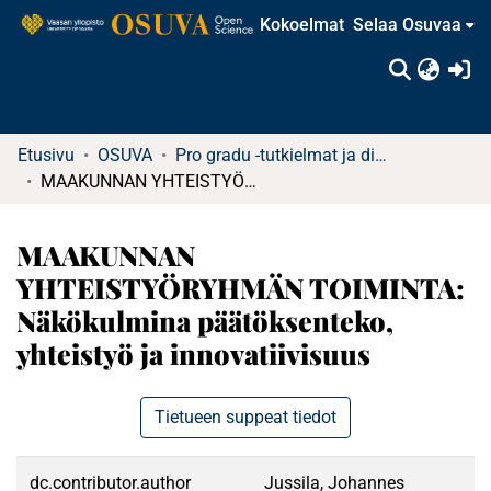
Kokoelmat
Selaa Osuvaa
(c
Etusivu
OSUVA
Pro gradu -tutkielmat ja diplomityöt
MAAKUNNAN YHTEISTYÖRYHMÄN TOIMINTA: Näkökulmina päätöksenteko, yhteistyö ja innovatiivisuus
MAAKUNNAN
YHTEISTYÖRYHMÄN TOIMINTA:
Näkökulmina päätöksenteko,
yhteistyö ja innovatiivisuus
Tietueen suppeat tiedot
dc.contributor.author
Jussila, Johannes