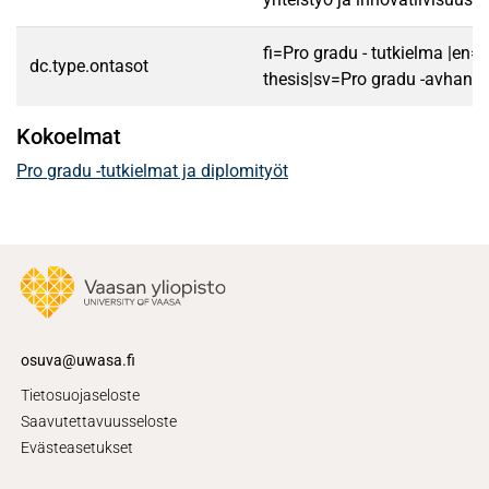
fi=Pro gradu - tutkielma |en=
dc.type.ontasot
thesis|sv=Pro gradu -avhandl
Kokoelmat
Pro gradu -tutkielmat ja diplomityöt
osuva@uwasa.fi
Tietosuojaseloste
Saavutettavuusseloste
Evästeasetukset