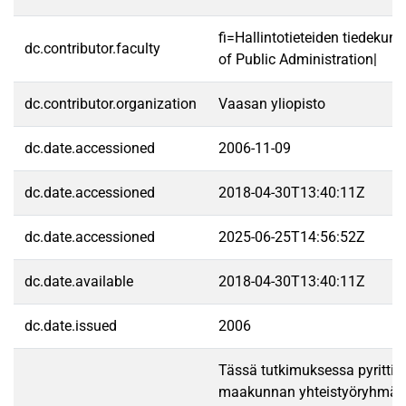
fi=Hallintotieteiden tiedekun
dc.contributor.faculty
of Public Administration|
dc.contributor.organization
Vaasan yliopisto
dc.date.accessioned
2006-11-09
dc.date.accessioned
2018-04-30T13:40:11Z
dc.date.accessioned
2025-06-25T14:56:52Z
dc.date.available
2018-04-30T13:40:11Z
dc.date.issued
2006
Tässä tutkimuksessa pyrittii
maakunnan yhteistyöryhmä-i