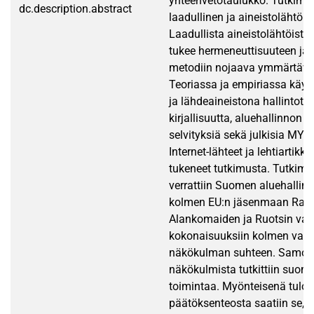
yhteenvetotaulukko. Tutkimuk
dc.description.abstract
laadullinen ja aineistolähtöin
Laadullista aineistolähtöistä
tukee hermeneuttisuuteen ja 
metodiin nojaava ymmärtävä
Teoriassa ja empiriassa käyte
ja lähdeaineistona hallintotie
kirjallisuutta, aluehallinnon 
selvityksiä sekä julkisia MYR:
Internet-lähteet ja lehtiartikke
tukeneet tutkimusta. Tutkim
verrattiin Suomen aluehallin
kolmen EU:n jäsenmaan Ran
Alankomaiden ja Ruotsin vas
kokonaisuuksiin kolmen vali
näkökulman suhteen. Samoi
näkökulmista tutkittiin suo
toimintaa. Myönteisenä tulo
päätöksenteosta saatiin se, 