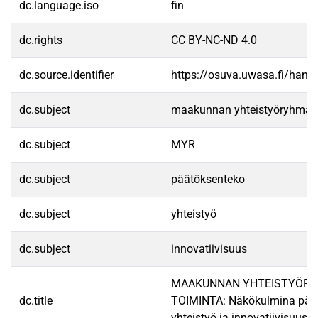
dc.language.iso
fin
dc.rights
CC BY-NC-ND 4.0
dc.source.identifier
https://osuva.uwasa.fi/han
dc.subject
maakunnan yhteistyöryhmä
dc.subject
MYR
dc.subject
päätöksenteko
dc.subject
yhteistyö
dc.subject
innovatiivisuus
MAAKUNNAN YHTEISTYÖR
dc.title
TOIMINTA: Näkökulmina päät
yhteistyö ja innovatiivisuus