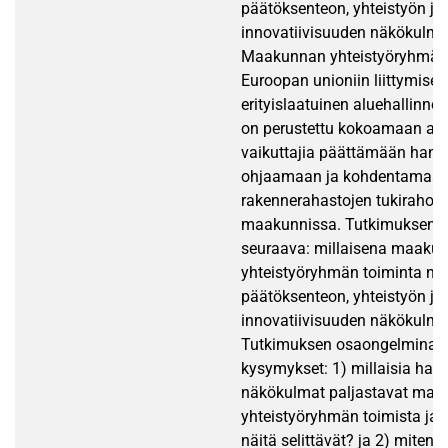
päätöksenteon, yhteistyön ja
innovatiivisuuden näkökulmis
Maakunnan yhteistyöryhmä
Euroopan unioniin liittymisen
erityislaatuinen aluehallinnol
on perustettu kokoamaan al
vaikuttajia päättämään hankk
ohjaamaan ja kohdentamaan
rakennerahastojen tukirahoi
maakunnissa. Tutkimuksen p
seuraava: millaisena maaku
yhteistyöryhmän toiminta nä
päätöksenteon, yhteistyön ja
innovatiivisuuden näkökulmi
Tutkimuksen osaongelmina o
kysymykset: 1) millaisia haas
näkökulmat paljastavat ma
yhteistyöryhmän toimista ja m
näitä selittävät? ja 2) mite