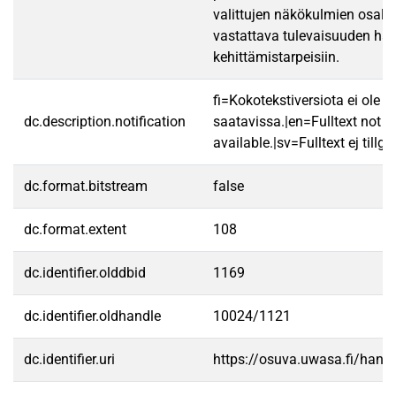
valittujen näkökulmien osal
vastattava tulevaisuuden haas
kehittämistarpeisiin.
fi=Kokotekstiversiota ei ole
dc.description.notification
saatavissa.|en=Fulltext not
available.|sv=Fulltext ej tillgä
dc.format.bitstream
false
dc.format.extent
108
dc.identifier.olddbid
1169
dc.identifier.oldhandle
10024/1121
dc.identifier.uri
https://osuva.uwasa.fi/han