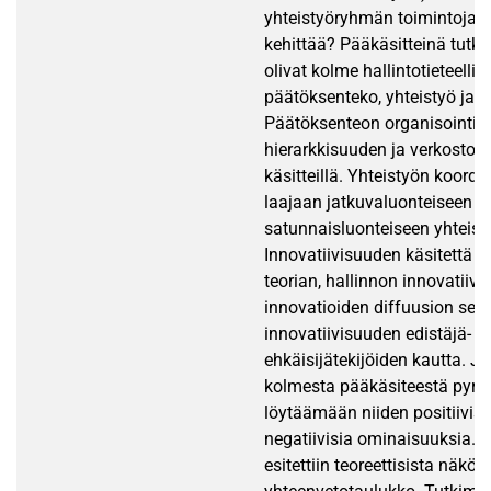
yhteistyöryhmän toimintoja 
kehittää? Pääkäsitteinä tutk
olivat kolme hallintotieteellist
päätöksenteko, yhteistyö ja i
Päätöksenteon organisointia t
hierarkkisuuden ja verkosto
käsitteillä. Yhteistyön koordino
laajaan jatkuvaluonteiseen 
satunnaisluonteiseen yhteist
Innovatiivisuuden käsitettä tu
teorian, hallinnon innovatiivi
innovatioiden diffuusion sek
innovatiivisuuden edistäjä- ja
ehkäisijätekijöiden kautta. J
kolmesta pääkäsiteestä pyritt
löytäämään niiden positiivisi
negatiivisia ominaisuuksia. 
esitettiin teoreettisista näkö