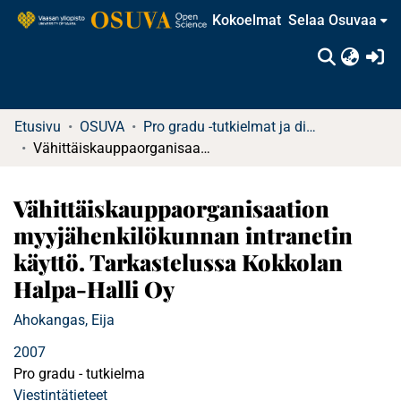
Kokoelmat
Selaa Osuvaa
(c
Etusivu
OSUVA
Pro gradu -tutkielmat ja diplomityöt
Vähittäiskauppaorganisaation myyjähenkilökunnan intranetin käyttö. Tarkastelussa Kokkolan Halpa-Halli Oy
Vähittäiskauppaorganisaation
myyjähenkilökunnan intranetin
käyttö. Tarkastelussa Kokkolan
Halpa-Halli Oy
Ahokangas, Eija
2007
Pro gradu - tutkielma
Viestintätieteet