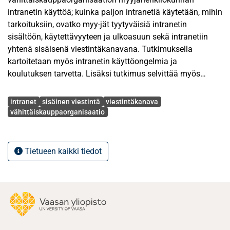
intranetin käyttöä; kuinka paljon intranetiä käytetään, mihin
tarkoituksiin, ovatko myy-jät tyytyväisiä intranetin
sisältöön, käytettävyyteen ja ulkoasuun sekä intranetiin
yhtenä sisäisenä viestintäkanavana. Tutkimuksella
kartoitetaan myös intranetin käyttöongelmia ja
koulutuksen tarvetta. Lisäksi tutkimus selvittää myös
muiden sisäisten viestintäkanavien käyttöä sekä
Avainsanat
tyytyväisyyttä sisäisen viestinnän määrään.
intranet
sisäinen viestintä
viestintäkanava
vähittäiskauppaorganisaatio
Kyseessä on tapaustutkimus, jonka kohdeyrityksenä on
Kokkolan Halpa-Halli Oy. Tutkimusaineisto koostuu
kyselylomakkeen avulla kerätyistä vastauksista. Kyselyyn
Tietueen kaikki tiedot
vasta-si 128 myyjää, ja vastausprosentti oli 68. Käsittelen
aineistoa tilastollisesti. Avointen kysymysten vastauksia
luokittelen kuitenkin ennen määrällistä esittämistä
aineistolähtöisen sisällönanalyysin avulla.
Tutkimuksessa selviää, että intranet koetaan kolmanneksi