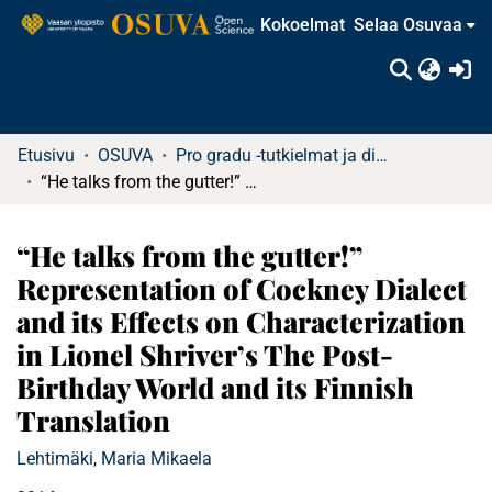
Kokoelmat
Selaa Osuvaa
(c
Etusivu
OSUVA
Pro gradu -tutkielmat ja diplomityöt
“He talks from the gutter!” Representation of Cockney Dialect and its Effects on Characterization in Lionel Shriver’s The Post-Birthday World and its Finnish Translation
“He talks from the gutter!”
Representation of Cockney Dialect
and its Effects on Characterization
in Lionel Shriver’s The Post-
Birthday World and its Finnish
Translation
Lehtimäki, Maria Mikaela