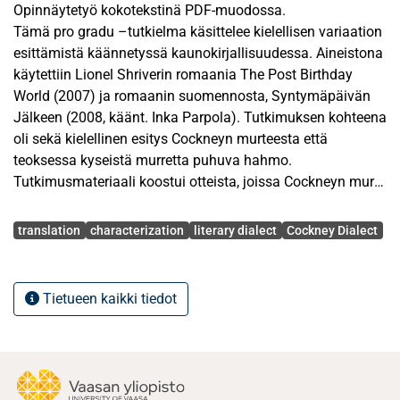
Opinnäytetyö kokotekstinä PDF-muodossa.
Tämä pro gradu –tutkielma käsittelee kielellisen variaation
esittämistä käännetyssä kaunokirjallisuudessa. Aineistona
käytettiin Lionel Shriverin romaania The Post Birthday
World (2007) ja romaanin suomennosta, Syntymäpäivän
Jälkeen (2008, käänt. Inka Parpola). Tutkimuksen kohteena
oli sekä kielellinen esitys Cockneyn murteesta että
teoksessa kyseistä murretta puhuva hahmo.
Tutkimusmateriaali koostui otteista, joissa Cockneyn murre
esitettiin joko foneettisella tai tyylillisellä tasolla, ja näiden
Avainsanat
otteiden käännösvastineista. Lähtötekstissä esiintymiä oli
translation
characterization
literary dialect
Cockney Dialect
113, ja käännöksessä 128, koska myös lisäykset otettiin
huomioon. Analyysi sisälsi kaksi vaihetta.
Tietueen kaikki tiedot
Kielellisen analyysin tutkimusmetodi perustui kääntäjän
metonymisten valintojen kartoitukseen. Metonymioiden
määrittelemiseksi kielivariantin piirteet erotettiin
sosiolingvistisen määrittelyn mukaisesti. Kielivariantin
kääntämisessä tehdyt ratkaisut jaettiin aggressiivisiin ja