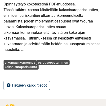
Opinnäytetyö kokotekstinä PDF-muodossa.
Tässä tutkimuksessa käsitellään kaksoisurapariskuntien,
eli niiden pariskuntien ulkomaankomennukselta
palaamista, joiden molemmat osapuolet ovat työuraa
luovia. Kaksoisurapariskuntien osuus
ulkomaankomennukselle lähtevistä on koko ajan
kasvamassa. Tutkimuksessa on keskitetty erityisesti
kuvaamaan ja selvittämään heidän paluusopeutumisensa
haasteita.
Avainsanat
Tutkimuksen pohjana on käytetty Blackin, Gregersenin ja
ulkomaankomennus
paluusopeutuminen
Mendenhallin luomaa paluusopeutumisen mallia, joka
kaksoisurapariskunta
jaottelee sopeutumiseen vaikuttavat tekijät eri ryhmiin.
Lisäksi tutkielmassa on käytetty muita
ulkomaankomennuksista ja kaksoisurapariskunnista
Tietueen kaikki tiedot
tehtyjä tutkimuksia. Tarkoitus on selvittää, että mitkä
tekijät kaksoisurapariskunnat kokevat merkittäviksi
paluusopeutumiseen vaikuttaviksi tekijöiksi, jotta