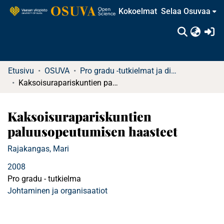
Kokoelmat
Selaa Osuvaa
(c
Etusivu
OSUVA
Pro gradu -tutkielmat ja diplomityöt (rajattu saatavuus)
Kaksoisurapariskuntien paluusopeutumisen haasteet
Kaksoisurapariskuntien
paluusopeutumisen haasteet
Rajakangas, Mari
2008
Pro gradu - tutkielma
Johtaminen ja organisaatiot