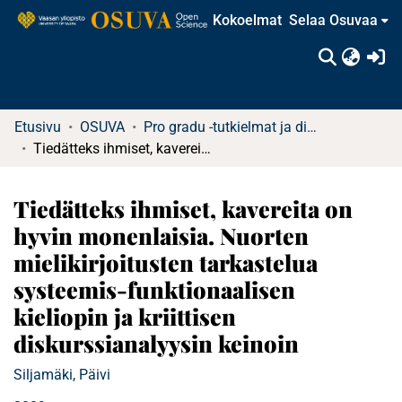
Kokoelmat
Selaa Osuvaa
(c
Etusivu
OSUVA
Pro gradu -tutkielmat ja diplomityöt (rajattu saatavuus)
Tiedätteks ihmiset, kavereita on hyvin monenlaisia. Nuorten mielikirjoitusten tarkastelua systeemis-funktionaalisen kieliopin ja kriittisen diskurssianalyysin keinoin
Tiedätteks ihmiset, kavereita on
hyvin monenlaisia. Nuorten
mielikirjoitusten tarkastelua
systeemis-funktionaalisen
kieliopin ja kriittisen
diskurssianalyysin keinoin
Siljamäki, Päivi