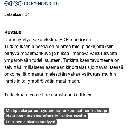
CC BY-NC-ND 4.0
Lataukset
56
Kuvaus
Opinnäytetyö kokotekstinä PDF-muodossa.
Tutkimuksen aiheena on nuorten mielipidekirjoituksiin
piirtyvä maailmankuva ja niissä ilmenevä vaikutusvalta
ympäröivään todellisuuteen. Tutkimuksen tavoitteena on
selvittää, millaiseen asemaan kirjoittajat sijoittavat itsensä,
onko heillä omasta mielestään valtaa vaikuttaa muihin
ihmisiin tai ympäröivään maailmaan.
Tutkielman teoreettinen tausta on kriittinen
diskurssianalyysi. Aineistoa tutkitaan systeemis-
Avainsanat
funktionaalisen kieliopin keinoin, jossa kielen katsotaan
Mielipidekirjoitus
systeemis-funktionaalinen kielioppi
olevan monifunktioista ja voidaan jakaa edelleen kolmeen
ideationaalinen metafunktio
vaikutusvalta
kriittinen diskurssianalyysi
metafunktioon. Metafunktiot ovat interpersoonainen,