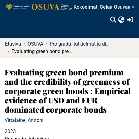
Kokoelmat
Selaa Osuvaa
(c
Etusivu
OSUVA
Pro gradu -tutkielmat ja diplomityöt
Evaluating green bond premium and the credibility of greenness of corporate green bonds : Empirical evidence of USD and EUR dominated corporate bonds
Evaluating green bond premium
and the credibility of greenness of
corporate green bonds : Empirical
evidence of USD and EUR
dominated corporate bonds
Virtalaine, Anttoni
2023
Pro gradu -tutkielma