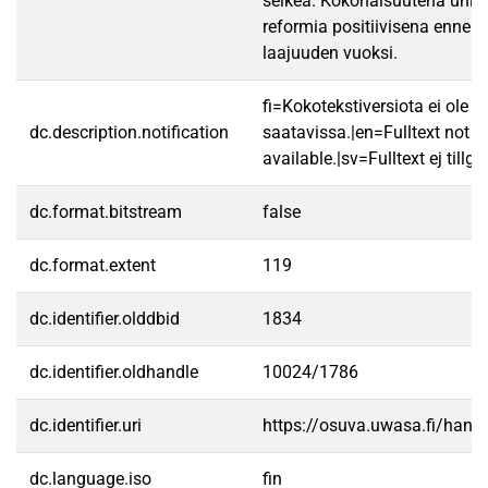
selkeä. Kokonaisuutena union
reformia positiivisena ennen
laajuuden vuoksi.
fi=Kokotekstiversiota ei ole
dc.description.notification
saatavissa.|en=Fulltext not
available.|sv=Fulltext ej tillgä
dc.format.bitstream
false
dc.format.extent
119
dc.identifier.olddbid
1834
dc.identifier.oldhandle
10024/1786
dc.identifier.uri
https://osuva.uwasa.fi/han
dc.language.iso
fin