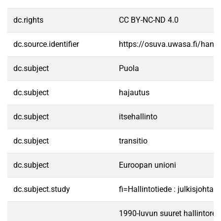
dc.rights
CC BY-NC-ND 4.0
dc.source.identifier
https://osuva.uwasa.fi/han
dc.subject
Puola
dc.subject
hajautus
dc.subject
itsehallinto
dc.subject
transitio
dc.subject
Euroopan unioni
dc.subject.study
fi=Hallintotiede : julkisjohta
1990-luvun suuret hallintoref