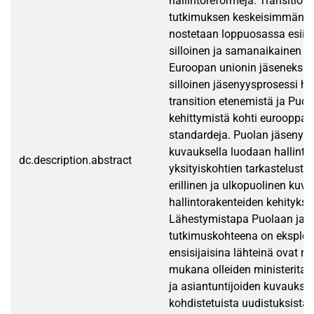
hallintoreformeja. Transitio
tutkimuksen keskeisimmän o
nostetaan loppuosassa esiin
silloinen ja samanaikainen p
Euroopan unionin jäseneksi.
silloinen jäsenyysprosessi h
transition etenemistä ja Puol
kehittymistä kohti eurooppala
standardeja. Puolan jäsenyy
kuvauksella luodaan hallinto
dc.description.abstract
yksityiskohtien tarkastelusta
erillinen ja ulkopuolinen kuv
hallintorakenteiden kehitykse
Lähestymistapa Puolaan ja s
tutkimuskohteena on eksplora
ensisijaisina lähteinä ovat r
mukana olleiden ministeritas
ja asiantuntijoiden kuvaukset
kohdistetuista uudistuksista