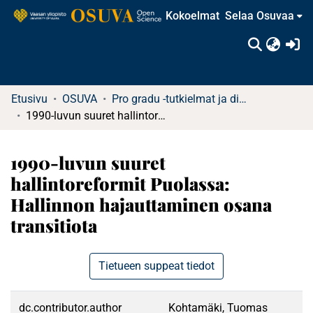
Kokoelmat
Selaa Osuvaa
(c
Etusivu
OSUVA
Pro gradu -tutkielmat ja diplomityöt
1990-luvun suuret hallintoreformit Puolassa: Hallinnon hajauttaminen osana transitiota
1990-luvun suuret
hallintoreformit Puolassa:
Hallinnon hajauttaminen osana
transitiota
Tietueen suppeat tiedot
dc.contributor.author
Kohtamäki, Tuomas