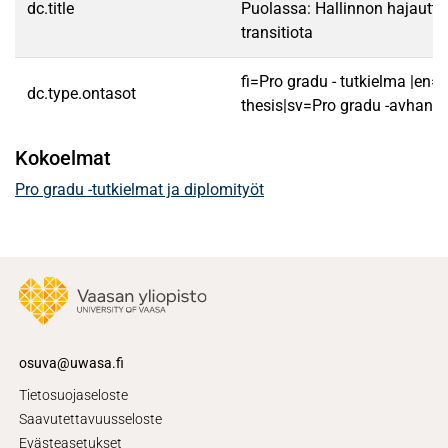
dc.title
Puolassa: Hallinnon hajautt
transitiota
fi=Pro gradu - tutkielma |en=
dc.type.ontasot
thesis|sv=Pro gradu -avhandl
Kokoelmat
Pro gradu -tutkielmat ja diplomityöt
osuva@uwasa.fi
Tietosuojaseloste
Saavutettavuusseloste
Evästeasetukset