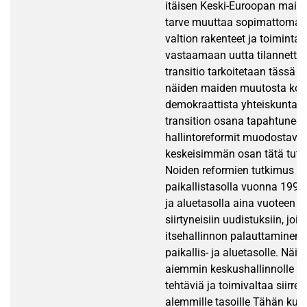
itäisen Keski-Euroopan maid
tarve muuttaa sopimattomak
valtion rakenteet ja toimintat
vastaamaan uutta tilannetta. 
transitio tarkoitetaan tässä 
näiden maiden muutosta koh
demokraattista yhteiskuntaa
transition osana tapahtuneet
hallintoreformit muodostavat
keskeisimmän osan tätä tutk
Noiden reformien tutkimus k
paikallistasolla vuonna 1990 
ja aluetasolla aina vuoteen 
siirtyneisiin uudistuksiin, joih
itsehallinnon palauttaminen 
paikallis- ja aluetasolle. Näi
aiemmin keskushallinnolle ku
tehtäviä ja toimivaltaa siirret
alemmille tasoille Tähän kuu