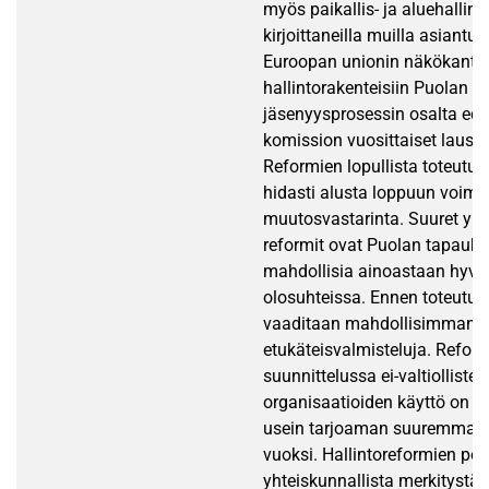
myös paikallis- ja aluehallin
kirjoittaneilla muilla asiantunt
Euroopan unionin näkökanto
hallintorakenteisiin Puolan
jäsenyysprosessin osalta ed
komission vuosittaiset lausu
Reformien lopullista toteutu
hidasti alusta loppuun voim
muutosvastarinta. Suuret yht
reformit ovat Puolan tapauk
mahdollisia ainoastaan hyvin
olosuhteissa. Ennen toteutust
vaaditaan mahdollisimman pit
etukäteisvalmisteluja. Refor
suunnittelussa ei-valtiollisten
organisaatioiden käyttö on s
usein tarjoaman suuremman
vuoksi. Hallintoreformien posi
yhteiskunnallista merkitystä e