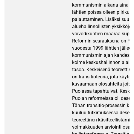
kommunismin aikana aina v
lähtien poissa olleen piirikun
palauttaminen. Lisäksi suur
aluehallinnollisten yksikköjen
voivodikuntien määrää supiste
Reformin seurauksena on Pu
vuodesta 1999 lähtien jälleen 
kommunismin ajan kahdesta 
kolme keskushallinnon alaist
tasoa. Keskeisenä teoreettis
on transitioteoria, jota käyte
kuvaamaan olosuhteita joissa
Puolassa tapahtuivat. Keskei
Puolan reformeissa oli desentr
Tähän transitio-prosessin k
kuuluu tutkimuksessa desentr
teoreettinen käsitteellistämin
voimakkuuden arviointi osan