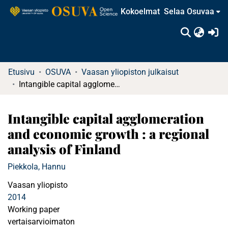
Kokoelmat
Selaa Osuvaa
(c
Etusivu
OSUVA
Vaasan yliopiston julkaisut
Intangible capital agglomeration and economic growth : a regional analysis of Finland
Intangible capital agglomeration
and economic growth : a regional
analysis of Finland
Piekkola, Hannu
Vaasan yliopisto
2014
Working paper
vertaisarvioimaton