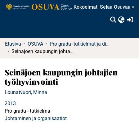
Kokoelmat
Selaa Osuvaa
(c
Etusivu
OSUVA
Pro gradu -tutkielmat ja diplomityöt (rajattu saatavuus)
Seinäjoen kaupungin johtajien työhyvinvointi
Seinäjoen kaupungin johtajien
työhyvinvointi
Lounatvuori, Minna
2013
Pro gradu - tutkielma
Johtaminen ja organisaatiot