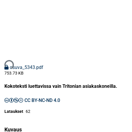
taan...
osuva_5343.pdf
753.73 KB
Kokoteksti luettavissa vain Tritonian asiakaskoneilla.
CC BY-NC-ND 4.0
Lataukset
62
Kuvaus