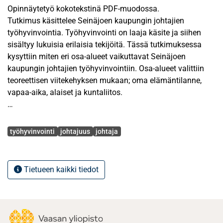
Opinnäytetyö kokotekstinä PDF-muodossa.
Tutkimus käsittelee Seinäjoen kaupungin johtajien
työhyvinvointia. Työhyvinvointi on laaja käsite ja siihen
sisältyy lukuisia erilaisia tekijöitä. Tässä tutkimuksessa
kysyttiin miten eri osa-alueet vaikuttavat Seinäjoen
kaupungin johtajien työhyvinvointiin. Osa-alueet valittiin
teoreettisen viitekehyksen mukaan; oma elämäntilanne,
vapaa-aika, alaiset ja kuntaliitos.
Tutkimuksen teoreettisessa osassa viitekehyksenä
Avainsanat
käytettiin Maslow`n perinteistä tarvehierarkiaa ja Ilmarisen
työhyvinvointi
johtajuus
johtaja
työkykytaloa sekä työeläkevakuutusyhtiön Varman
käyttämää työhyvinvointimallia, Evitaa. Teoriassa pyrin
mahdollisimman tarkasti kuvailemaan mitä nämä edellä
Tietueen kaikki tiedot
mainitut viitekehyksen sisältävät. Tutkimuksen aineisto
koostuu haastatteluista, joissa pyrittiin selvittämään
kuinka oma elämäntilanne, vapaa-aika, alaiset ja
kuntaliitokset ovat vaikuttaneet työhyvinvointiin, vai onko