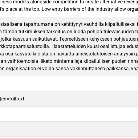
siness models alongside competition to create alternative revenue
t’s place at the top. Low entry barriers of the industry allow org
osiaalisena tapahtumana on kehittynyt vauhdilla kilpailulliseksi 
ja tämän tutkimuksen tarkoitus on luoda pohjaa tulevaisuuden tut
 jotka kasvuun vaikuttavat. Teoreettiseen kehykseen pohjautuen e
erkkotapaamisalustoilla. Haastatteluiden kuusi osallistujaa edu
ekä osa kasvute-kijöistä on havaittu aineistolähtöisen analyysin 
an vaihtoehtoisia liiketoimintamalleja kilpailullisen puolen ri
ään organisaation ei voida sanoa vakiinnuttaneen paikkansa, vaa
|en=fulltext|