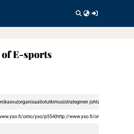
(current)
 of E-sports
en|kasvu|organisaatiotutkimus|strateginen johtaminen|strategine
/www.yso.fi/onto/yso/p554|http://www.yso.fi/onto/yso/p2439|h