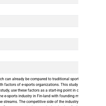
h can already be compared to traditional sports. Understanding h
wth factors of e-sports organizations. This study takes into con
y, use these factors as a start-ing point in complying a list of
the e-sports industry in Fin-land with founding members of e-spor
ue streams. The competitive side of the industry is currently no