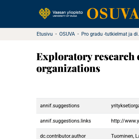
Etusivu
OSUVA
Pro gradu -tu
Exploratory research o
organizations
annif.suggestions
yritykset|or
annif.suggestions.links
http://www.
dc.contributor.author
Tuominen, La