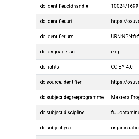
dc.identifier.oldhandle
10024/1699
dc.identifier.uri
https://osu
dc.identifier.urn
URN:NBN:fi
dc.language.iso
eng
dc.rights
CC BY 4.0
dc.source.identifier
https://osu
dc.subject.degreeprogramme
Master’s Pr
dc.subject.discipline
fi=Johtamin
dc.subject.yso
organisaatio