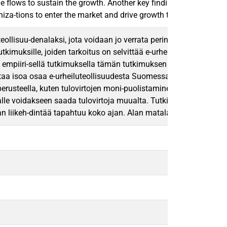
 flows to sustain the growth. Another key finding of the study i
aniza-tions to enter the market and drive growth through correct s
teollisuu-denalaksi, jota voidaan jo verrata perinteisiin urheilu
kimuksille, joiden tarkoitus on selvittää e-urheiluorganisaatioi
mpiiri-sellä tutkimuksella tämän tutkimuksen tarkoitus on luoda v
staa isoa osaa e-urheiluteollisuudesta Suomessa. Haastateltavat 
perusteella, kuten tulovirtojen moni-puolistaminen. Tällä hetkell
nnalle voidakseen saada tulovirtoja muualta. Tutkimuksen toinen 
n liikeh-dintää tapahtuu koko ajan. Alan matalat markkinoille p