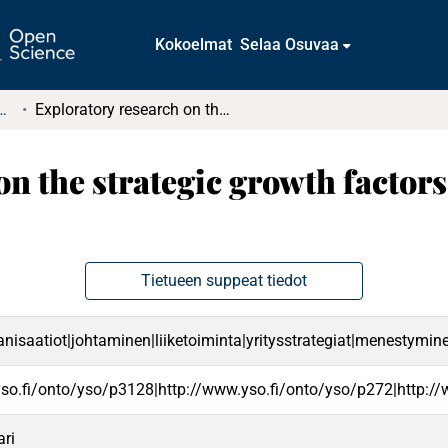
Kokoelmat
Selaa Osuvaa
tkielmat ja diplomityöt
Exploratory research on the strategic growth factors of E-sports organizations
n the strategic growth factors
Tietueen suppeat tiedot
ganisaatiot|johtaminen|liiketoiminta|yritysstrategiat|menestymin
yso.fi/onto/yso/p3128|http://www.yso.fi/onto/yso/p272|http:/
ri