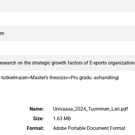
en
research on the strategic growth factors of E-sports organizatio
 -tutkielma|en=Master's thesis|sv=Pro gradu -avhandling|
Name:
Univaasa_2024_Tuominen_Lari.pdf
Size:
1.63 MB
Format:
Adobe Portable Document Format