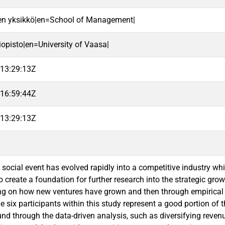
en yksikkö|en=School of Management|
iopisto|en=University of Vaasa|
13:29:13Z
16:59:44Z
13:29:13Z
social event has evolved rapidly into a competitive industry whic
o create a foundation for further research into the strategic gro
g on how new ventures have grown and then through empirical stud
e six participants within this study represent a good portion of 
und through the data-driven analysis, such as diversifying reven