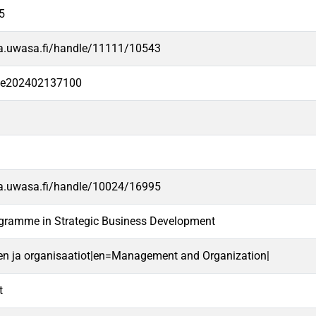
5
va.uwasa.fi/handle/11111/10543
-fe202402137100
va.uwasa.fi/handle/10024/16995
ogramme in Strategic Business Development
en ja organisaatiot|en=Management and Organization|
t