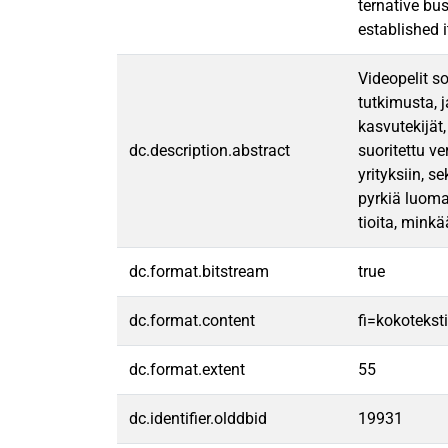
ternative bu
established i
Videopelit s
tutkimusta, 
kasvutekijät,
dc.description.abstract
suoritettu v
yrityksiin, s
pyrkiä luoma
tioita, mink
dc.format.bitstream
true
dc.format.content
fi=kokoteksti
dc.format.extent
55
dc.identifier.olddbid
19931