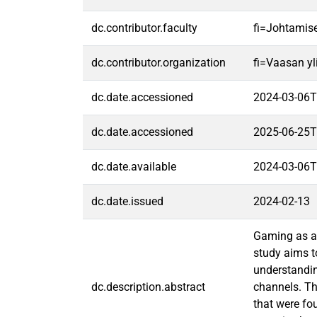
dc.contributor.faculty
fi=Johtamis
dc.contributor.organization
fi=Vaasan yl
dc.date.accessioned
2024-03-06T
dc.date.accessioned
2025-06-25T
dc.date.available
2024-03-06T
dc.date.issued
2024-02-13
Gaming as a 
study aims t
understandin
dc.description.abstract
channels. Th
that were fo