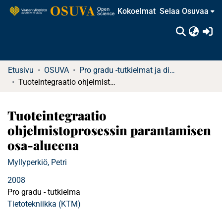
Kokoelmat
Selaa Osuvaa
(c
Etusivu
OSUVA
Pro gradu -tutkielmat ja diplomityöt
Tuoteintegraatio ohjelmistoprosessin parantamisen osa-alueena
Tuoteintegraatio
ohjelmistoprosessin parantamisen
osa-alueena
Myllyperkiö, Petri
2008
Pro gradu - tutkielma
Tietotekniikka (KTM)