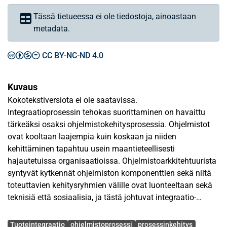
Tässä tietueessa ei ole tiedostoja, ainoastaan
metadata.
CC BY-NC-ND 4.0
Kuvaus
Kokotekstiversiota ei ole saatavissa.
Integraatioprosessin tehokas suorittaminen on havaittu
tärkeäksi osaksi ohjelmistokehitysprosessia. Ohjelmistot
ovat kooltaan laajempia kuin koskaan ja niiden
kehittäminen tapahtuu usein maantieteellisesti
hajautetuissa organisaatioissa. Ohjelmistoarkkitehtuurista
syntyvät kytkennät ohjelmiston komponenttien sekä niitä
toteuttavien kehitysryhmien välille ovat luonteeltaan sekä
teknisiä että sosiaalisia, ja tästä johtuvat integraatio-
ongelmat ovat haaste projektin johtamiselle.
Avainsanat
Tuoteintegraatio
ohjelmistoprosessi
prosessinkehitys