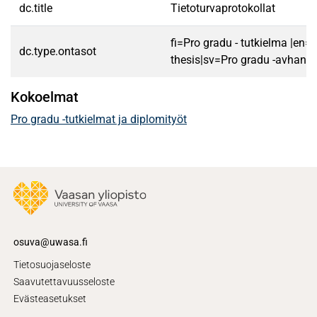
dc.title
Tietoturvaprotokollat
fi=Pro gradu - tutkielma |en=
dc.type.ontasot
thesis|sv=Pro gradu -avhandl
Kokoelmat
Pro gradu -tutkielmat ja diplomityöt
osuva@uwasa.fi
Tietosuojaseloste
Saavutettavuusseloste
Evästeasetukset