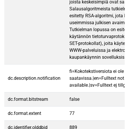
joista keskeisimpiä ovat sala
Salausalgoritmeista tutkiel
esitetty RSA-algoritmi, jota k
useimmissa julkisen avaimen 
Tutkielman lopussa on esitet
käytännön tietoturvaprotokoll
SET-protokollat), joita käytet
WWW-palveluissa ja elektron
kaupankäynnin sovelluksissa
fi=Kokotekstiversiota ei ole
dc.description.notification
saatavissa.|en=Fulltext not
available.|sv=Fulltext ej tillgä
dc.format.bitstream
false
dc.format.extent
77
dc.identifier.olddbid
889