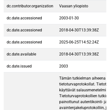
dc.contributor.organization
Vaasan yliopisto
dc.date.accessioned
2003-01-30
dc.date.accessioned
2018-04-30T13:39:38Z
dc.date.accessioned
2025-06-25T14:52:24Z
dc.date.available
2018-04-30T13:39:38Z
dc.date.issued
2003
Tämän tutkielman aiheena o
tietoturvaprotokollat. Tietotu
käyttävät salausmenetelmiä.
Tietoturvaprotokollien tutki
painottunut autentikointi- ja
avaintenjakeluprotokolliin, jo