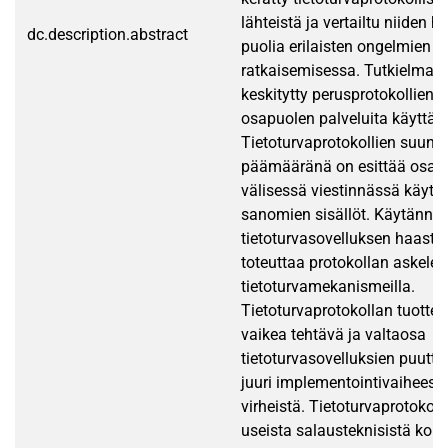
lähteistä ja vertailtu niiden h
dc.description.abstract
puolia erilaisten ongelmien
ratkaisemisessa. Tutkielmas
keskitytty perusprotokollien
osapuolen palveluita käyttävii
Tietoturvaprotokollien suunni
päämääränä on esittää osap
välisessä viestinnässä käytet
sanomien sisällöt. Käytännö
tietoturvasovelluksen haaste
toteuttaa protokollan askeleet 
tietoturvamekanismeilla.
Tietoturvaprotokollan tuotte
vaikea tehtävä ja valtaosa
tietoturvasovelluksien puutte
juuri implementointivaiheess
virheistä. Tietoturvaprotokol
useista salausteknisistä kom