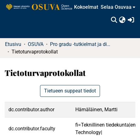
Kokoelmat
Selaa Osuvaa
(c
Etusivu
OSUVA
Pro gradu -tutkielmat ja diplomityöt
Tietoturvaprotokollat
Tietoturvaprotokollat
Tietueen suppeat tiedot
dc.contributor.author
Hämäläinen, Martti
fi=Teknillinen tiedekunta|en=
dc.contributor.faculty
Technology|