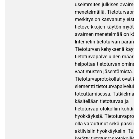
useimmiten julkisen avaimen
menetelmällä. Tietoturvaprot
merkitys on kasvanut yleiste
tietoverkkojen käytön myötä j
avaimen menetelmää on käyte
Internetin tietoturvan parant
Tietoturvan kehyksenä käyte
tietoturvapalveluiden määrit
helpottaa tietoturvan ominai
vaatimusten jäsentämistä.
Tietoturvaprotokollat ovat k
elementti tietoturvapalveluid
toteuttamisessa. Tutkielman
käsitellään tietoturvaa ja
tietoturvaprotokolliin kohdist
hyökkäyksiä. Tietoturvaproto
olla varautunut sekä passiivis
aktiivisiin hyökkäyksiin. Tut
kerätty tietoturvaprotokollista