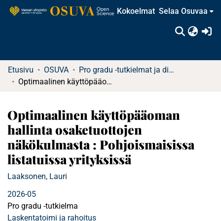
Kokoelmat
Selaa Osuvaa
(c
Etusivu
OSUVA
Pro gradu -tutkielmat ja diplomityöt
Optimaalinen käyttöpääoman hallinta osaketuottojen näkökulmasta : Pohjoismaisissa listatuissa yrityksissä
Optimaalinen käyttöpääoman
hallinta osaketuottojen
näkökulmasta : Pohjoismaisissa
listatuissa yrityksissä
Laaksonen, Lauri
2026-05
Pro gradu -tutkielma
Laskentatoimi ja rahoitus