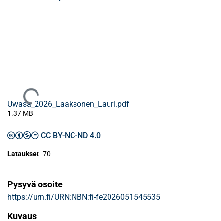
Ladataan...
Uwasa_2026_Laaksonen_Lauri.pdf
1.37 MB
CC BY-NC-ND 4.0
Lataukset
70
Pysyvä osoite
https://urn.fi/URN:NBN:fi-fe2026051545535
Kuvaus