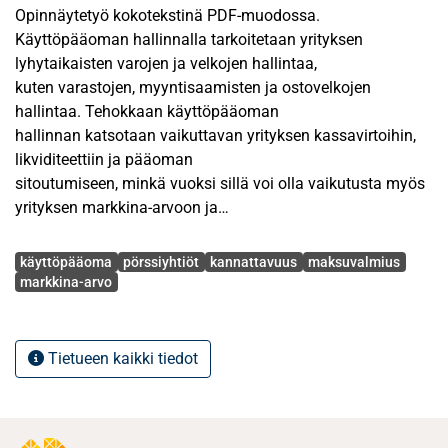
Opinnäytetyö kokotekstinä PDF-muodossa.
Käyttöpääoman hallinnalla tarkoitetaan yrityksen
lyhytaikaisten varojen ja velkojen hallintaa,
kuten varastojen, myyntisaamisten ja ostovelkojen
hallintaa. Tehokkaan käyttöpääoman
hallinnan katsotaan vaikuttavan yrityksen kassavirtoihin,
likviditeettiin ja pääoman
sitoutumiseen, minkä vuoksi sillä voi olla vaikutusta myös
yrityksen markkina-arvoon ja
osaketuottoihin. Aiempi käyttöpääoman hallinnan
Avainsanat
tutkimus on keskittynyt pääosin
käyttöpääoma
pörssiyhtiöt
kannattavuus
maksuvalmius
kirjanpitoperusteisiin kannattavuusmittareihin, kun taas
markkina-arvo
markkinaperusteista näkökulmaa ja
yhteyttä osaketuottoihin on tutkittu huomattavasti
vähemmän. Tämän vuoksi käyttöpääoman
Tietueen kaikki tiedot
hallinnan vaikutuksista sijoittajien riskikorjattuihin
tuottoihin on edelleen rajallisesti empiiristä
näyttöä.