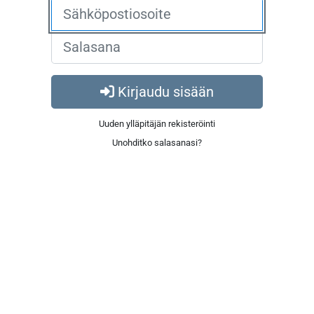
Kirjaudu sisään
Uuden ylläpitäjän rekisteröinti
Unohditko salasanasi?