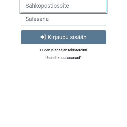
Kirjaudu sisään
Uuden ylläpitäjän rekisteröinti
Unohditko salasanasi?