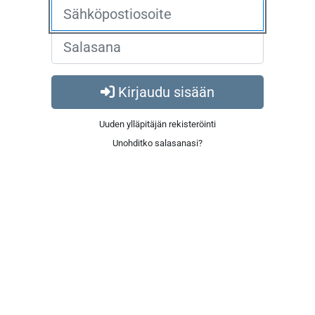
Kirjaudu sisään
Uuden ylläpitäjän rekisteröinti
Unohditko salasanasi?