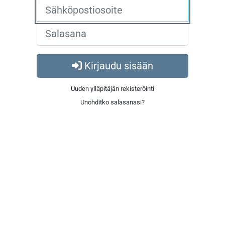
Kirjaudu sisään
Uuden ylläpitäjän rekisteröinti
Unohditko salasanasi?