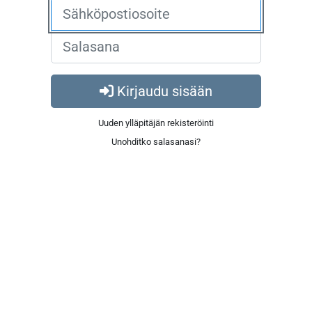
Kirjaudu sisään
Uuden ylläpitäjän rekisteröinti
Unohditko salasanasi?