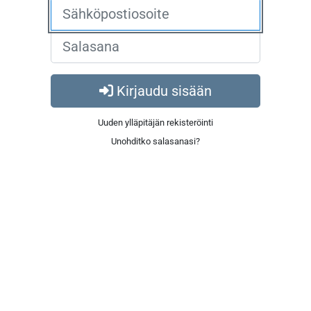
Kirjaudu sisään
Uuden ylläpitäjän rekisteröinti
Unohditko salasanasi?