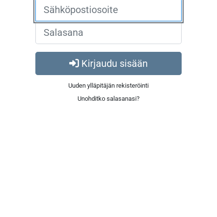
Kirjaudu sisään
Uuden ylläpitäjän rekisteröinti
Unohditko salasanasi?