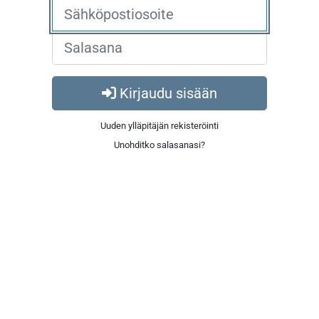
Kirjaudu sisään
Uuden ylläpitäjän rekisteröinti
Unohditko salasanasi?