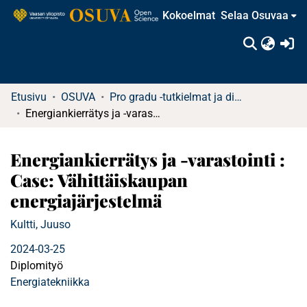
Kokoelmat
Selaa Osuvaa
(c
Etusivu
OSUVA
Pro gradu -tutkielmat ja diplomityöt (rajattu saatavuus)
Energiankierrätys ja -varastointi : Case: Vähittäiskaupan energiajärjestelmä
Energiankierrätys ja -varastointi :
Case: Vähittäiskaupan
energiajärjestelmä
Kultti, Juuso
2024-03-25
Diplomityö
Energiatekniikka