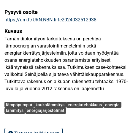
Pysyvä osoite
https://urn.fi/URN:NBN:fi-fe2024032512938
Kuvaus
Tämän diplomityön tarkoituksena on perehtyä
lämpöenergian varastointimenetelmiin sekä
energiankierrätysjärjestelmiin, joita voidaan hyödyntää
osana energiatehokkuuden parantamista erityisesti
ikääntyneissä rakennuksissa. Tutkimuksen case-kohteeksi
valikoitui Seinäjoella sijaitseva vähittäiskaupparakennus.
Tutkittava rakennus on alkuaan rakennettu tehtaaksi 1970-
luvulla ja vuonna 2012 rakennus on laajennettu
vastaamaan nykyistä käyttötarkoitusta.
Avainsanat
lämpöpumput
kaukolämmitys
energiatehokkuus
energia
Diplomityön kirjallisuusosiossa kartoitetaan perinteisiä ja
lämmitys
energiajärjestelmät
vielä kehitteillä olevia
lämpöenergianvarastointimenetelmiä. Tutkittavat
varastointimenetelmät jaotellaan kolmeen pääkategoriaan: