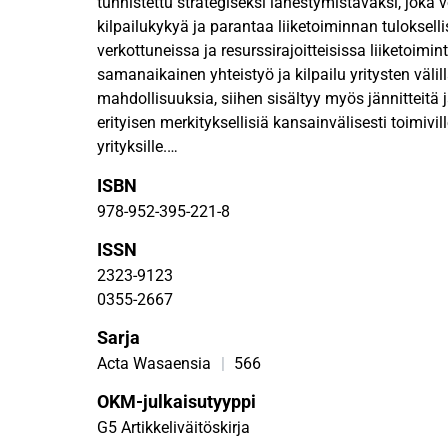
tunnistettu strategiseksi lähestymistavaksi, joka v
kilpailukykyä ja parantaa liiketoiminnan tuloksell
verkottuneissa ja resurssirajoitteisissa liiketoimi
samanaikainen yhteistyö ja kilpailu yritysten välil
mahdollisuuksia, siihen sisältyy myös jännitteitä 
erityisen merkityksellisiä kansainvälisesti toimiville
yrityksille.
ISBN
Tämä väitöskirja tutkii coopetitionin moniulotteis
978-952-395-221-8
sekä positiivisia että negatiivisia ulottuvuuksia.
havainnollistaa selkeästi, kuinka kilpailu-yhteisty
ISSN
vaikuttavat kohdeyrityksiin sekä niiden verkostoi
2323-9123
yrityksissä, jotka hakeutuvat Kiinan markkinoille j
0355-2667
nojaa neljään toisiaan täydentävään tarkasteluk
Sarja
verkostonäkökulmaan, dynaamiseen näkökulmaan,
resurssien vuorovaikutukseen. Empiirinen osuus p
Acta Wasaensia
|
566
monitapaustutkimukseen, jossa analysoidaan, mit
OKM-julkaisutyyppi
yrityksiin ja niiden verkostoihin. Aineisto koostuu
G5 Artikkeliväitöskirja
haastatteluista, kyselyistä ja muista dokumenteis