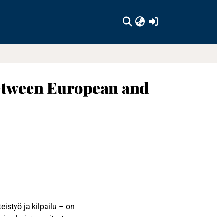
(current)
Between European and
istyö ja kilpailu – on