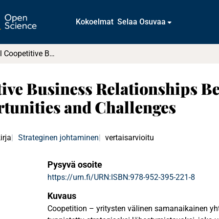
Kokoelmat
Selaa Osuvaa
International Coopetitive Business Relationships Between European and Chinese Firms : Opportunities and Challenges
tive Business Relationships 
tunities and Challenges
irja
Strateginen johtaminen
vertaisarvioitu
Pysyvä osoite
https://urn.fi/URN:ISBN:978-952-395-221-8
Kuvaus
Coopetition – yritysten välinen samanaikainen yhte