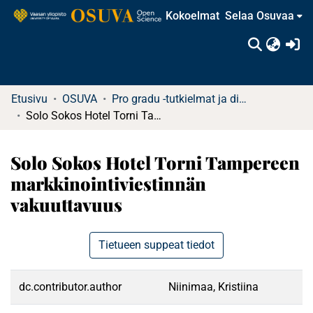
Kokoelmat
Selaa Osuvaa
(c
Etusivu
OSUVA
Pro gradu -tutkielmat ja diplomityöt
Solo Sokos Hotel Torni Tampereen markkinointiviestinnän vakuuttavuus
Solo Sokos Hotel Torni Tampereen
markkinointiviestinnän
vakuuttavuus
Tietueen suppeat tiedot
dc.contributor.author
Niinimaa, Kristiina