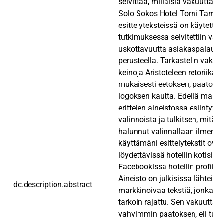
selvittää, millaisia vakuutta
Solo Sokos Hotel Torni Tamp
esittelyteksteissä on käytetty.
tutkimuksessa selvitettiin v
uskottavuutta asiakaspalaut
perusteella. Tarkastelin vak
keinoja Aristoteleen retoriika
mukaisesti eetoksen, paatoks
logoksen kautta. Edellä maini
erittelen aineistossa esiintyvie
valinnoista ja tulkitsen, mitä k
halunnut valinnallaan ilment
käyttämäni esittelytekstit ova
löydettävissä hotellin kotisivu
Facebookissa hotellin profiilis
Aineisto on julkisissa lähteis
dc.description.abstract
markkinoivaa tekstiä, jonka yl
tarkoin rajattu. Sen vakuutta
vahvimmin paatoksen, eli tunt