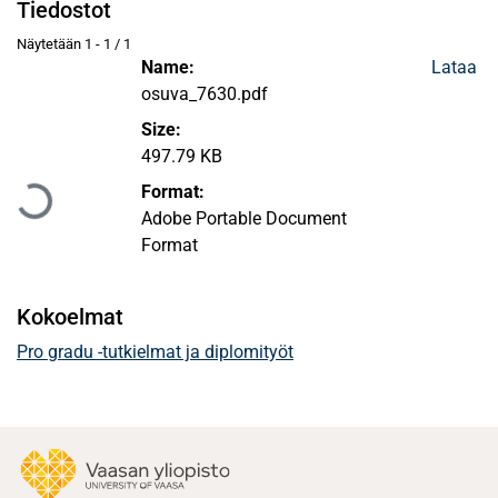
Tiedostot
Näytetään
1 - 1 / 1
Name:
Lataa
osuva_7630.pdf
Size:
Ladataan...
497.79 KB
Format:
Adobe Portable Document
Format
Kokoelmat
Pro gradu -tutkielmat ja diplomityöt