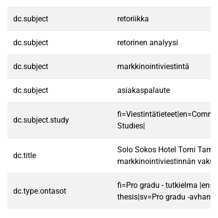
dc.subject
retoriikka
dc.subject
retorinen analyysi
dc.subject
markkinointiviestintä
dc.subject
asiakaspalaute
fi=Viestintätieteet|en=Commu
dc.subject.study
Studies|
Solo Sokos Hotel Torni Tamp
dc.title
markkinointiviestinnän vaku
fi=Pro gradu - tutkielma |en=
dc.type.ontasot
thesis|sv=Pro gradu -avhandl