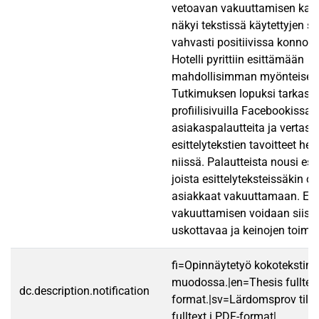
vetoavan vakuuttamisen kaut
näkyi tekstissä käytettyjen s
vahvasti positiivissa konnota
Hotelli pyrittiin esittämään
mahdollisimman myönteisess
Tutkimuksen lopuksi tarkastel
profiilisivuilla Facebookissa j
asiakaspalautteita ja vertasi
esittelytekstien tavoitteet hei
niissä. Palautteista nousi esi
joista esittelyteksteissäkin oli
asiakkaat vakuuttamaan. Esit
vakuuttamisen voidaan siis t
uskottavaa ja keinojen toimiv
fi=Opinnäytetyö kokotekstin
muodossa.|en=Thesis fulltex
dc.description.notification
format.|sv=Lärdomsprov till
fulltext i PDF-format|