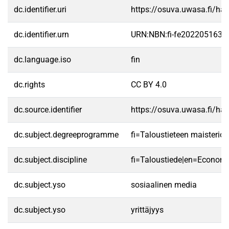
dc.identifier.uri
https://osuva.uwasa.fi/h
dc.identifier.urn
URN:NBN:fi-fe2022051635
dc.language.iso
fin
dc.rights
CC BY 4.0
dc.source.identifier
https://osuva.uwasa.fi/h
dc.subject.degreeprogramme
fi=Taloustieteen maisteri
dc.subject.discipline
fi=Taloustiede|en=Economi
dc.subject.yso
sosiaalinen media
dc.subject.yso
yrittäjyys