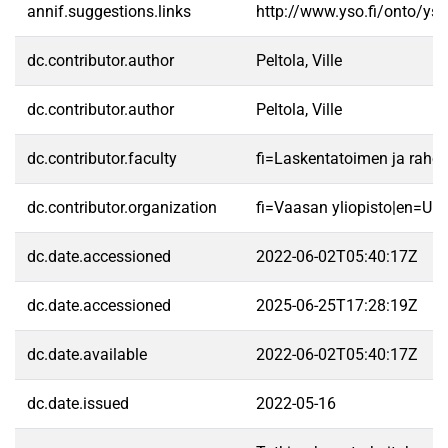
annif.suggestions.links
http://www.yso.fi/onto/ys
dc.contributor.author
Peltola, Ville
dc.contributor.author
Peltola, Ville
dc.contributor.faculty
fi=Laskentatoimen ja raho
dc.contributor.organization
fi=Vaasan yliopisto|en=Uni
dc.date.accessioned
2022-06-02T05:40:17Z
dc.date.accessioned
2025-06-25T17:28:19Z
dc.date.available
2022-06-02T05:40:17Z
dc.date.issued
2022-05-16