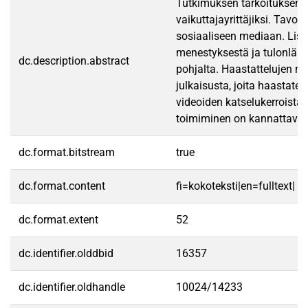
Tutkimuksen tarkoituksena 
vaikuttajayrittäjiksi. Tavo
sosiaaliseen mediaan. Lisä
menestyksestä ja tulonlähte
dc.description.abstract
pohjalta. Haastattelujen mu
julkaisusta, joita haastate
videoiden katselukerroista s
toimiminen on kannattavaa 
dc.format.bitstream
true
dc.format.content
fi=kokoteksti|en=fulltext|
dc.format.extent
52
dc.identifier.olddbid
16357
dc.identifier.oldhandle
10024/14233