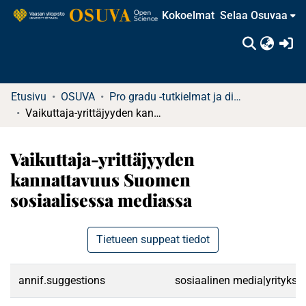
Kokoelmat
Selaa Osuvaa
(c
Etusivu
OSUVA
Pro gradu -tutkielmat ja diplomityöt
Vaikuttaja-yrittäjyyden kannattavuus Suomen sosiaalisessa mediassa
Vaikuttaja-yrittäjyyden
kannattavuus Suomen
sosiaalisessa mediassa
Tietueen suppeat tiedot
annif.suggestions
sosiaalinen media|yritykset