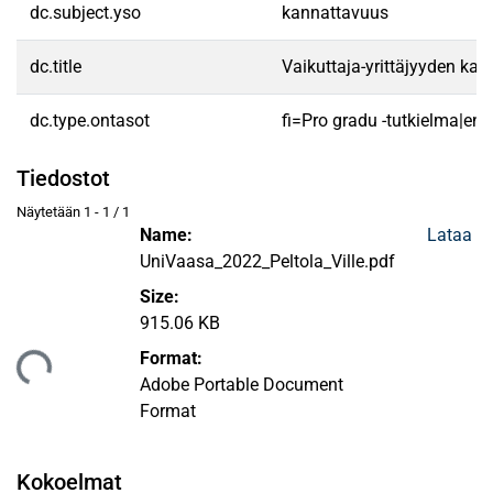
dc.subject.yso
kannattavuus
dc.title
Vaikuttaja-yrittäjyyden k
dc.type.ontasot
fi=Pro gradu -tutkielma|en
Tiedostot
Näytetään
1 - 1 / 1
Name:
Lataa
UniVaasa_2022_Peltola_Ville.pdf
Size:
915.06 KB
Format:
taan...
Adobe Portable Document
Format
Kokoelmat