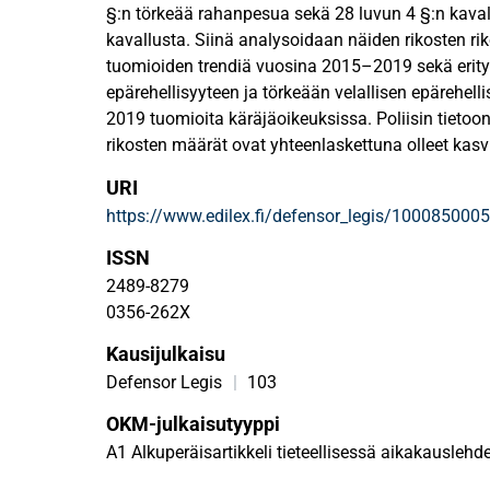
§:n törkeää rahanpesua sekä 28 luvun 4 §:n kavall
kavallusta. Siinä analysoidaan näiden rikosten rik
tuomioiden trendiä vuosina 2015–2019 sekä erityis
epärehellisyyteen ja törkeään velallisen epärehelli
2019 tuomioita käräjäoikeuksissa. Poliisin tietoon
rikosten määrät ovat yhteenlaskettuna olleet ka
Tänä aikana rahanpesutapauksissa syyksi luettuje
URI
poikkeuksellisesti poliisin tietoon tulleiden riko
https://www.edilex.fi/defensor_legis/1000850005
olevista rikoksista tuomitaan eniten ehdollisia v
Velallisen epärehellisyyttä ja törkeää velallisen e
ISSN
käräjäoikeustuomioissa ei pelkästä törkeästä vela
2489-8279
tuomittu kertaakaan ehdottomaan vankeusrangai
0356-262X
velallisen epärehellisyyttä koskeneissa tuomioiss
Kausijulkaisu
rikoksentekijä tuomittiin samalla myös törkeästä k
sama henkilö onkin oikeushenkilössä tosiasiallis
Defensor Legis
|
103
käyttävänä sekä velallinen että kirjanpitovelvollin
OKM-julkaisutyyppi
ovat myös pitkiä ja monimutkaisia. Tutkimuksen p
A1 Alkuperäisartikkeli tieteellisessä aikakauslehd
kavallusrikokset ovat melko harvinaisia rikosnimi
merkityissä tapauksissa.