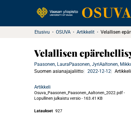
Etusivu
OSUVA
Artikkelit
Velallisen epärehelli
Paasonen, Laura
Paasonen, Jyri
Aaltonen, Mikk
Suomen asianajajaliitto
2022-12-12
Artikkel
Artikkeli
Osuva_Paasonen_Paasonen_Aaltonen_2022.pdf -
Lopullinen julkaistu versio
-
163.41 KB
Lataukset
927