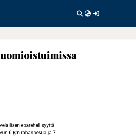
(current)
 tuomioistuimissa
velallisen epärehellisyyttä
luvun 6 §:n rahanpesua ja 7