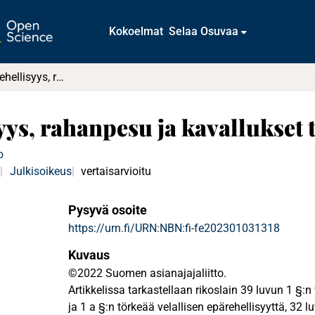
Kokoelmat
Selaa Osuvaa
Velallisen epärehellisyys, rahanpesu ja kavallukset tuomioistuimissa
syys, rahanpesu ja kavallukset
o
i
Julkisoikeus
vertaisarvioitu
Pysyvä osoite
https://urn.fi/URN:NBN:fi-fe202301031318
Kuvaus
©2022 Suomen asianajajaliitto.
Artikkelissa tarkastellaan rikoslain 39 luvun 1 §:n 
ja 1 a §:n törkeää velallisen epärehellisyyttä, 32 