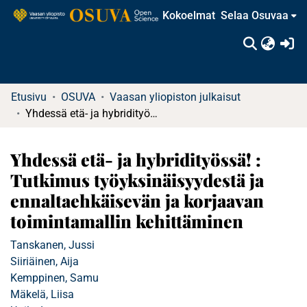
Kokoelmat
Selaa Osuvaa
(c
Etusivu
OSUVA
Vaasan yliopiston julkaisut
Yhdessä etä- ja hybridityössä! : Tutkimus työyksinäisyydestä ja ennaltaehkäisevän ja korjaavan toimintamallin kehittäminen
Yhdessä etä- ja hybridityössä! :
Tutkimus työyksinäisyydestä ja
ennaltaehkäisevän ja korjaavan
toimintamallin kehittäminen
Tanskanen, Jussi
Siiriäinen, Aija
Kemppinen, Samu
Mäkelä, Liisa