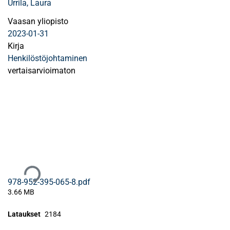
Urrila, Laura
Vaasan yliopisto
2023-01-31
Kirja
Henkilöstöjohtaminen
vertaisarvioimaton
Ladataan...
978-952-395-065-8.pdf
3.66 MB
Lataukset
2184