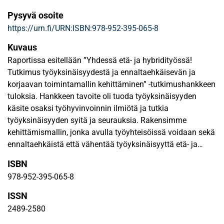
Pysyvä osoite
https://urn.fi/URN:ISBN:978-952-395-065-8
Kuvaus
Raportissa esitellään ”Yhdessä etä- ja hybridityössä!
Tutkimus työyksinäisyydestä ja ennaltaehkäisevän ja
korjaavan toimintamallin kehittäminen” -tutkimushankkeen
tuloksia. Hankkeen tavoite oli tuoda työyksinäisyyden
käsite osaksi työhyvinvoinnin ilmiötä ja tutkia
työyksinäisyyden syitä ja seurauksia. Rakensimme
kehittämismallin, jonka avulla työyhteisöissä voidaan sekä
ennaltaehkäistä että vähentää työyksinäisyyttä etä- ja
hybridityön kontekstissa.
ISBN
978-952-395-065-8
Tutkimuksen aineistona oli tilastollinen 2020–2021 kerätty
kolmen mittauspisteen pitkittäisaineisto sekä laadullinen
ISSN
kahtena ajankohtana kerätty haastatteluaineisto.
2489-2580
Validoimme suomenkielisen työyksinäisyyden mittarin,