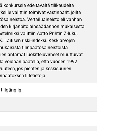
 konkurssia edeltävältä tilikaudelta
le valittiin toimivat vastinparit, joilta
tösaineistoa. Vertailuaineisto eli vanhan
uden kirjanpitolainsäädännön mukaisesta
lmiksi valittiin Aatto Prihtin Z-luku,
K. Laitisen riski-indeksi. Keskiarvojen
mukaisista tilinpäätösaineistoista
ien antamat luokitteluvirheet muuttuivat
ella voidaan päätellä, että vuoden 1992
uuteen, jos pienten ja keskisuurien
npäätöksen liitetietoja.
tillgänglig.