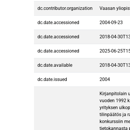
dc.contributor.organization
Vaasan yliopis
dc.date.accessioned
2004-09-23
dc.date.accessioned
2018-04-30T1
dc.date.accessioned
2025-06-25T1
dc.date.available
2018-04-30T1
dc.date.issued
2004
Kirjanpitolain
vuoden 1992 ki
yrityksen ulkop
tilinpäätös ja 
konkurssiin me
tietokannasta p