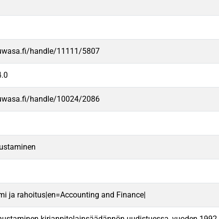
.uwasa.fi/handle/11111/5807
.0
.uwasa.fi/handle/10024/2086
nustaminen
mi ja rahoitus|en=Accounting and Finance|
ustaminen kirjanpitolainsäädännön uudistuessa, vuoden 1992 k