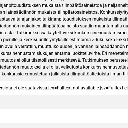
rjanpitouudistuksen mukaista tilinpäätösaineistoa ja neljänneltä
n lainsäädännön mukaista tilinpäätösaineistoa. Konkurssiyrityksil
vastaavalta ajanjaksolta kirjanpitouudistuksen mukaista tilinpää
säädännön mukainen tilinpäätösaineisto saatiin muuntamalla u
eistosta. Tutkimuksessa käytettäviksi konkurssinennustamismenete
en pienille ja keskisuurille yrityksille estimoima Z-luku sekä Erkki 
stin avulla verrattiin, muuttuiko uuden ja vanhan lainsäädännön 
nkurssinennustamislukujen antama luokitteluvirhe. Eri menetelm
 muutos ei ollut tilastollisesti merkitsevä. Tutkimuksen peruste
säädännön muutoksella ei ollut vaikutusta konkurssinennustettav
konkurssia ennustetaan julkisista tilinpäätöstiedoista ilman tili
rsiota ei ole saatavissa.|en=Fulltext not available.|sv=Fulltext ej 