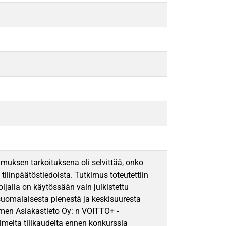
imuksen tarkoituksena oli selvittää, onko
ilinpäätöstiedoista. Tutkimus toteutettiin
ijalla on käytössään vain julkistettu
5 suomalaisesta pienestä ja keskisuuresta
omen Asiakastieto Oy: n VOITTO+ -
kolmelta tilikaudelta ennen konkurssia