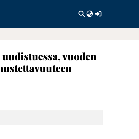
(current)
 uudistuessa, vuoden
nustettavuuteen