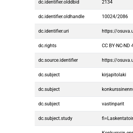
dc.identifier.olddbid
2134
dc.identifier.oldhandle
10024/2086
dc.identifier.uri
https://osuva
dc.rights
CC BY-NC-ND 4
dc.source.identifier
https://osuva
dc.subject
kirjapitolaki
dc.subject
konkurssinen
dc.subject
vastinparit
dc.subject.study
fi=Laskentatoi
Konkurssin enn