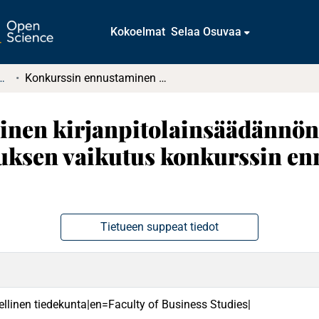
Kokoelmat
Selaa Osuvaa
tkielmat ja diplomityöt
Konkurssin ennustaminen kirjanpitolainsäädännön uudistuessa, vuoden 1992 kirjanpitouudistuksen vaikutus konkurssin ennustettavuuteen tilinpäätöstiedoista
nen kirjanpitolainsäädännön
tuksen vaikutus konkurssin en
Tietueen suppeat tiedot
ellinen tiedekunta|en=Faculty of Business Studies|