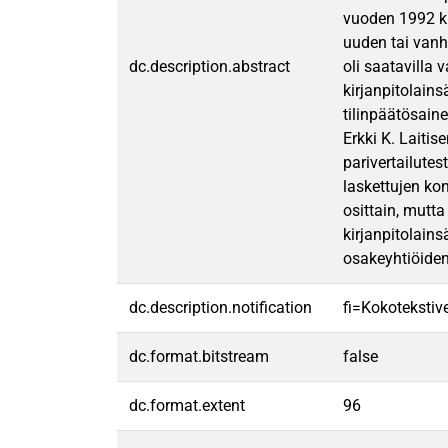
vuoden 1992 ki
uuden tai vanha
dc.description.abstract
oli saatavilla 
kirjanpitolain
tilinpäätösain
Erkki K. Laitis
parivertailute
laskettujen ko
osittain, mutta
kirjanpitolain
osakeyhtiöiden 
dc.description.notification
fi=Kokotekstive
dc.format.bitstream
false
dc.format.extent
96