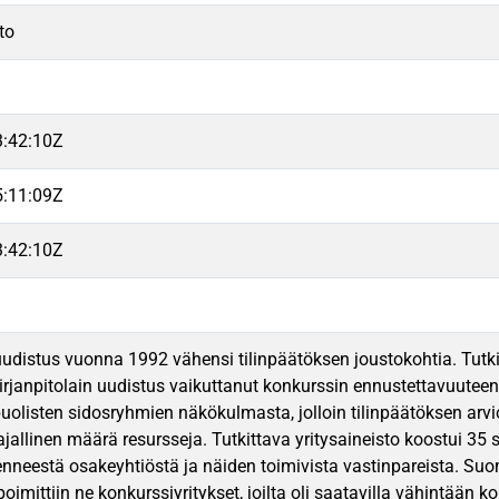
to
3:42:10Z
5:11:09Z
3:42:10Z
 uudistus vuonna 1992 vähensi tilinpäätöksen joustokohtia. Tutk
rjanpitolain uudistus vaikuttanut konkurssin ennustettavuuteen t
uolisten sidosryhmien näkökulmasta, jolloin tilinpäätöksen arvio
rajallinen määrä resursseja. Tutkittava yritysaineisto koostui 3
nneestä osakeyhtiöstä ja näiden toimivista vastinpareista. Su
oimittiin ne konkurssiyritykset, joilta oli saatavilla vähintään 