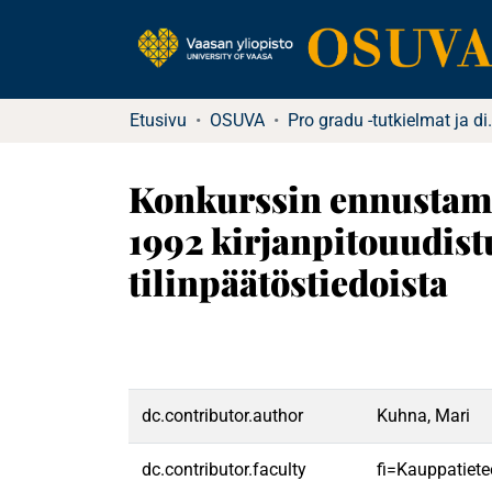
Etusivu
OSUVA
Pro gradu -tu
Konkurssin ennustami
1992 kirjanpitouudis
tilinpäätöstiedoista
dc.contributor.author
Kuhna, Mari
dc.contributor.faculty
fi=Kauppatiete