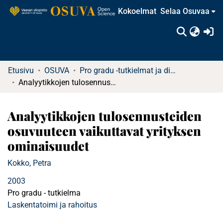
Kokoelmat
Selaa Osuvaa
(c
Etusivu
OSUVA
Pro gradu -tutkielmat ja diplomityöt
Analyytikkojen tulosennusteiden osuvuuteen vaikuttavat yrityksen ominaisuudet
Analyytikkojen tulosennusteiden
osuvuuteen vaikuttavat yrityksen
ominaisuudet
Kokko, Petra
2003
Pro gradu - tutkielma
Laskentatoimi ja rahoitus