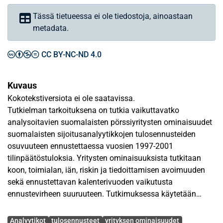
Tässä tietueessa ei ole tiedostoja, ainoastaan
metadata.
CC BY-NC-ND 4.0
Kuvaus
Kokotekstiversiota ei ole saatavissa.
Tutkielman tarkoituksena on tutkia vaikuttavatko
analysoitavien suomalaisten pörssiyritysten ominaisuudet
suomalaisten sijoitusanalyytikkojen tulosennusteiden
osuvuuteen ennustettaessa vuosien 1997-2001
tilinpäätöstuloksia. Yritysten ominaisuuksista tutkitaan
koon, toimialan, iän, riskin ja tiedoittamisen avoimuuden
sekä ennustettavan kalenterivuoden vaikutusta
ennustevirheen suuruuteen. Tutkimuksessa käytetään
kahta erilaista ennustevirhemittaria analyytikkojen
Avainsanat
konsensusennustevirheen laskemiseksi, ex post
Analyytikot
tulosennusteet
yrityksen ominaisuudet