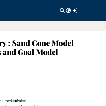
(current)
ry : Sand Cone Model
s and Goal Model
aa merkittävästi