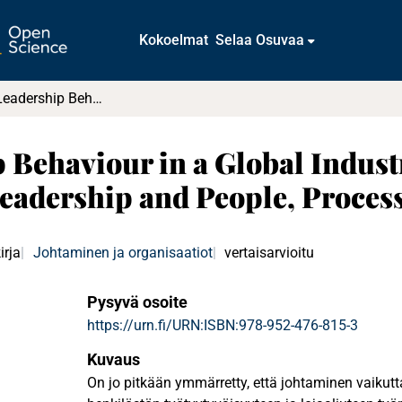
Kokoelmat
Selaa Osuvaa
Measuring Leadership Behaviour in a Global Industry : Sand Cone Model of Transformational Leadership and People, Process and Goal Model
 Behaviour in a Global Indust
Leadership and People, Proces
irja
Johtaminen ja organisaatiot
vertaisarvioitu
Pysyvä osoite
https://urn.fi/URN:ISBN:978-952-476-815-3
Kuvaus
On jo pitkään ymmärretty, että johtaminen vaikutt