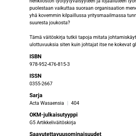
henkilöstön työtyytyväisyyteen ja lojaaliuteen ty
puolestaan vaikuttaa suoraan organisaation mene
yhä kovemmin kilpaillussa yritysmaailmassa tunn
suuresta joukosta?
Tämä väitöskirja tutkii tapoja mitata johtamiskäy
ulottuvuuksia siten kuin johtajat itse ne kokevat 
organisaatiossa. Väitöskirja koostuu viidestä vert
ISBN
joissa laadullisia, määrällisiä ja monimenetelmäl
978-952-476-815-3
menetelmiä on käytetty tutkimusongelmien kattav
ISSN
Väitöskirjassa esitetään kaksi johtamiskäyttäytym
0355-2667
arvioivaa ja mittaavaa mallia sekä niihin liittyvät p
Sarja
Kyseessä ovat muuntavan johtajuuden Sand Cone 
Process and Goal -malli (PPG). Ensimmäinen malli
Acta Wasaensia
|
404
transformationaalisen eli muuntavan johtajuuden
OKM-julkaisutyyppi
kun taas jälkimmäinen malli tunnistaa johtamisty
G5 Artikkeliväitöskirja
auttaa kehittämään johtajien vahvuuksia ja osaa
vähemmän kehittyneitä kyvykkyyksiä.
Saavutettavuusominaisuudet