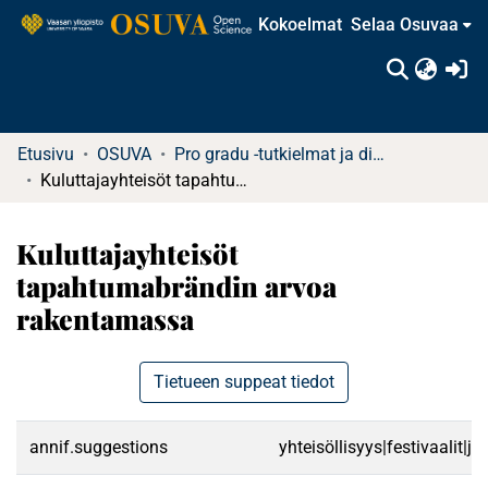
Kokoelmat
Selaa Osuvaa
(c
Etusivu
OSUVA
Pro gradu -tutkielmat ja diplomityöt
Kuluttajayhteisöt tapahtumabrändin arvoa rakentamassa
Kuluttajayhteisöt
tapahtumabrändin arvoa
rakentamassa
Tietueen suppeat tiedot
annif.suggestions
yhteisöllisyys|festivaalit|