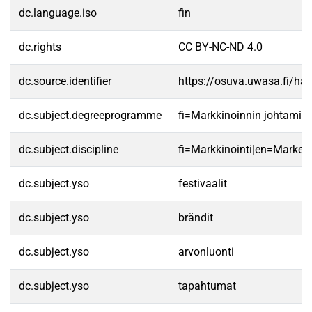
dc.language.iso
fin
dc.rights
CC BY-NC-ND 4.0
dc.source.identifier
https://osuva.uwasa.fi/h
dc.subject.degreeprogramme
fi=Markkinoinnin johtamis
dc.subject.discipline
fi=Markkinointi|en=Marketi
dc.subject.yso
festivaalit
dc.subject.yso
brändit
dc.subject.yso
arvonluonti
dc.subject.yso
tapahtumat