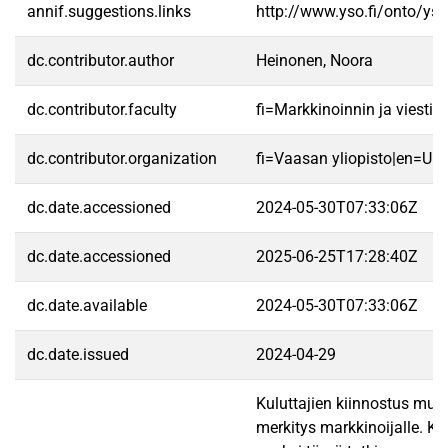
annif.suggestions.links
http://www.yso.fi/onto/ys
dc.contributor.author
Heinonen, Noora
dc.contributor.faculty
fi=Markkinoinnin ja viest
dc.contributor.organization
fi=Vaasan yliopisto|en=Uni
dc.date.accessioned
2024-05-30T07:33:06Z
dc.date.accessioned
2025-06-25T17:28:40Z
dc.date.available
2024-05-30T07:33:06Z
dc.date.issued
2024-04-29
Kuluttajien kiinnostus mus
merkitys markkinoijalle. K