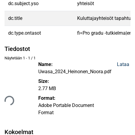
dc.subject.yso
yhteisöt
dc.title
Kuluttajayhteisöt tapahtu
dc.type.ontasot
fi=Pro gradu -tutkielma|en
Tiedostot
Näytetään
1 - 1 / 1
Name:
Lataa
Uwasa_2024_Heinonen_Noora.pdf
Size:
2.77 MB
taan...
Format:
Adobe Portable Document
Format
Kokoelmat