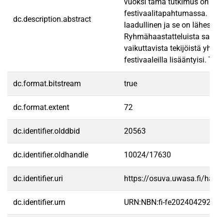
vuoksi tämä tutkimus on ta
festivaalitapahtumassa. Ko
dc.description.abstract
laadullinen ja se on lähest
Ryhmähaastatteluista saatu 
vaikuttavista tekijöistä yht
festivaaleilla lisääntyisi. 
dc.format.bitstream
true
dc.format.extent
72
dc.identifier.olddbid
20563
dc.identifier.oldhandle
10024/17630
dc.identifier.uri
https://osuva.uwasa.fi/h
dc.identifier.urn
URN:NBN:fi-fe2024042923