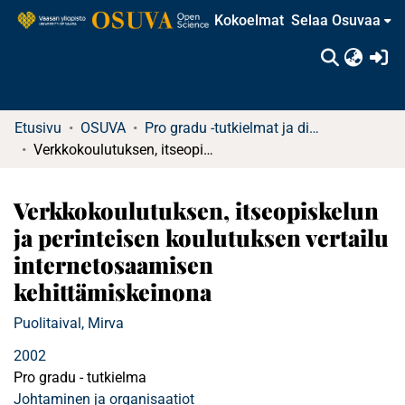
Kokoelmat
Selaa Osuvaa
(c
Etusivu
OSUVA
Pro gradu -tutkielmat ja diplomityöt
Verkkokoulutuksen, itseopiskelun ja perinteisen koulutuksen vertailu internetosaamisen kehittämiskeinona
Verkkokoulutuksen, itseopiskelun
ja perinteisen koulutuksen vertailu
internetosaamisen
kehittämiskeinona
Puolitaival, Mirva
2002
Pro gradu - tutkielma
Johtaminen ja organisaatiot