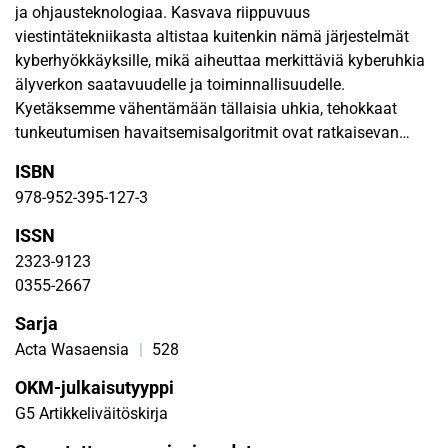
ja ohjausteknologiaa. Kasvava riippuvuus
viestintätekniikasta altistaa kuitenkin nämä järjestelmät
kyberhyökkäyksille, mikä aiheuttaa merkittäviä kyberuhkia
älyverkon saatavuudelle ja toiminnallisuudelle.
Kyetäksemme vähentämään tällaisia uhkia, tehokkaat
tunkeutumisen havaitsemisalgoritmit ovat ratkaisevan
tärkeitä.
ISBN
978-952-395-127-3
Tässä yhteydessä ehdotamme hybridi
syväoppimisalgoritmia, joka keskittyy hajautettuihin
ISSN
palvelunestohyökkäyksiin (DDoS) älyverkon
2323-9123
viestintäinfrastruktuurissa. Ehdotettu algoritmi yhdistää
0355-2667
konvolutionaalisen neuroverkon (CNN) ja portitetun
Sarja
toistoyksikön (GRU) algoritmit tarjotakseen reaaliaikaista
analyysia ja tila-arviopohjaisia tekniikoita tehokkaalle
Acta Wasaensia
|
528
ohjausten toteutukselle. Työssä suoritetaan simulointeja
OKM-julkaisutyyppi
käyttäen Kanadan Kyberturvallisuusinstituutin
G5 Artikkeliväitöskirja
tunkeutumisen havaitsemisjärjestelmän
vertailutietojoukkoa.