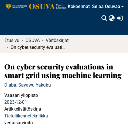
Kokoelmat
Selaa Osuvaa
(c
Etusivu
OSUVA
Väitöskirjat
On cyber security evaluations in smart grid using machine learning
On cyber security evaluations in
smart grid using machine learning
Diaba, Sayawu Yakubu
Vaasan yliopisto
2023-12-01
Artikkeliväitöskirja
Tietoliikennetekniikka
vertaisarvioitu