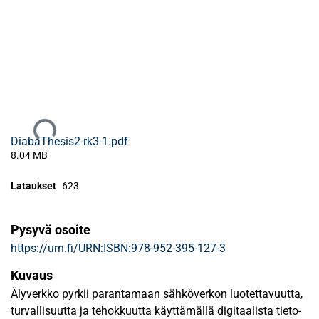
Ladataan...
DiabaThesis2-rk3-1.pdf
8.04 MB
Lataukset
623
Pysyvä osoite
https://urn.fi/URN:ISBN:978-952-395-127-3
Kuvaus
Älyverkko pyrkii parantamaan sähköverkon luotettavuutta,
turvallisuutta ja tehokkuutta käyttämällä digitaalista tieto-