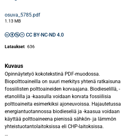
osuva_5785.pdf
1.13 MB
CC BY-NC-ND 4.0
Lataukset
636
Kuvaus
Opinnäytetyö kokotekstinä PDF-muodossa.
Biopolttoaineilla on suuri merkitys yhtenä ratkaisuna
fossiilisten polttoaineiden korvaajana. Biodieselillä, -
etanolilla ja -kaasulla voidaan korvata fossiilisia
polttoaineita esimerkiksi ajoneuvoissa. Hajautetussa
energiantuotannossa biodieseliä ja -kaasua voidaan
käyttää polttoaineena pienissä sähkön- ja lämmön
yhteistuotantolaitoksissa eli CHP-laitoksissa.