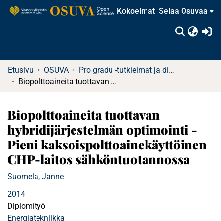
Kokoelmat
Selaa Osuvaa
(c
Etusivu
OSUVA
Pro gradu -tutkielmat ja diplomityöt
Biopolttoaineita tuottavan hybridijärjestelmän optimointi - Pieni kaksoispolttoainekäyttöinen CHP-laitos sähköntuotannossa
Biopolttoaineita tuottavan
hybridijärjestelmän optimointi -
Pieni kaksoispolttoainekäyttöinen
CHP-laitos sähköntuotannossa
Suomela, Janne
2014
Diplomityö
Energiatekniikka