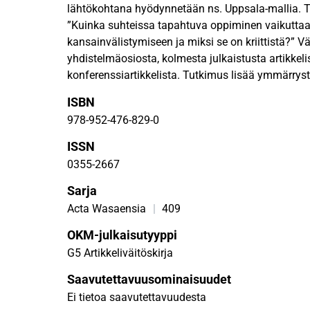
lähtökohtana hyödynnetään ns. Uppsala-mallia.
”Kuinka suhteissa tapahtuva oppiminen vaikuttaa 
kansainvälistymiseen ja miksi se on kriittistä?” V
yhdistelmäosiosta, kolmesta julkaistusta artikkeli
konferenssiartikkelista. Tutkimus lisää ymmärryst
asiakas -vuorovaikutussuhteessa tapahtuva oppi
ISBN
tunnistamaan mahdollisuuksia sekä hyödyntämää
978-952-476-829-0
kasvattamiseksi. Tutkimuksen kvalitatiivinen tee
pitkittäisaineistoon, joka on kerätty alihankkijoide
ISSN
vuorovaikutuksesta neljässä monikansallisessa yr
0355-2667
yrityksessä. Yritykset edustavat sekä valmistavaa 
Sarja
palvelutoimialoja. Väitöskirjassa paneudutaan si
tapahtuu alihankkija-asiakas -suhteissa, ja miten 
Acta Wasaensia
|
409
alihankkijan arvonluontiprosesseihin tarjooman k
OKM-julkaisutyyppi
Väitöskirja tukee kansainvälisen liiketoiminnan t
G5 Artikkeliväitöskirja
tietoa erityisesti mikrotason ominaisuuksista kes
yritysten välisissä suhteissa ja siinä tapahtuvaan
Saavutettavuusominaisuudet
Tulokset auttavat oivaltamaan, kuinka yksilön o
Ei tietoa saavutettavuudesta
tärkeänä keinona ymmärtää asiakkaiden tarpeita j