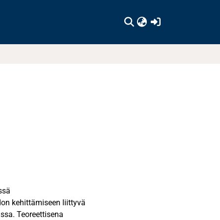
(current)
issä
on kehittämiseen liittyvä
ssa. Teoreettisena