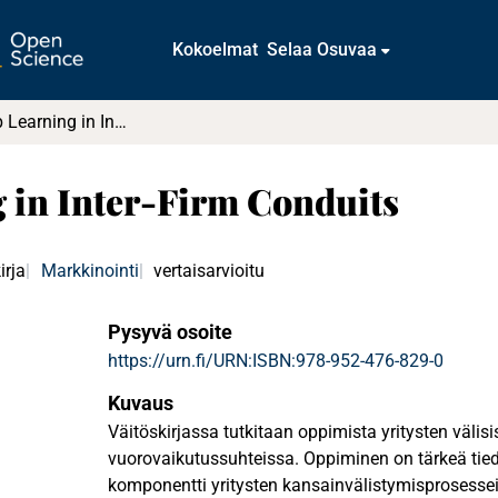
Kokoelmat
Selaa Osuvaa
Relationship Learning in Inter-Firm Conduits
 in Inter-Firm Conduits
irja
Markkinointi
vertaisarvioitu
Pysyvä osoite
https://urn.fi/URN:ISBN:978-952-476-829-0
Kuvaus
Väitöskirjassa tutkitaan oppimista yritysten välis
vuorovaikutussuhteissa. Oppiminen on tärkeä tied
komponentti yritysten kansainvälistymisprosessei