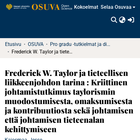
Kokoelmat
Selaa Osuvaa
(c
Etusivu
OSUVA
Pro gradu -tutkielmat ja diplomityöt
Frederick W. Taylor ja tieteellisen liikkeenjohdon tarina : Kriittinen johtamistutkimus taylorismin muodostumisesta, omaksumisesta ja kontribuutiosta sekä johtamisen että johtamisen tieteenalan kehittymiseen
Frederick W. Taylor ja tieteellisen
liikkeenjohdon tarina : Kriittinen
johtamistutkimus taylorismin
muodostumisesta, omaksumisesta
ja kontribuutiosta sekä johtamisen
että johtamisen tieteenalan
kehittymiseen
Kajosmaa, Jesse