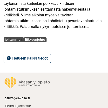
taylorismista kuitenkin poikkeaa kriittisen
johtamistutkimuksen esittämästä näkemyksestä ja
kritiikistä. Viime aikoina myös valtavirran
johtamistutkimukseen on kohdistettu perustavanlaatuista
kritiikkiä. Palaamalla nykymuotoisen johtamisen
muodostumisen juurille, tutkimuksessa pyrittiin
Avainsanat
tarjoamaan selitys kritiikille tarkastelemalla sitä osana
johtaminen
liikkeenjohto
taylorismin kehittymistä. Tutkimustavoitteena oli kriittisen
johtamistutkimuksen näkökulmasta tarkastella
taylorismista esitettyä kritiikkiä tarjoten emansipaatiota
Tietueen kaikki tiedot
suhteessa valtavirran johtamistutkimukseen.
Tutkimustehtäväksi tarkentui tieteellisen liikkeenjohdon
muodostumisen, omaksumisen ja kontribuution kriittinen
tarkastelu sekä arviointi diskurssien ja tapahtumien kulun
perusteellisen selvittämisen kautta.
Tutkimuksen teoriapohja rakentui kriittiseen teoriaan
osuva@uwasa.fi
tukeutuvasta kriittisestä johtamistutkimuksesta ja
Tietosuojaseloste
tieteellisestä liikkeenjohdosta. Kriittisen