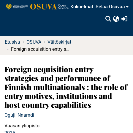
Kokoelmat
Selaa Osuvaa
(c
Etusivu
OSUVA
Väitöskirjat
Foreign acquisition entry strategies and performance of Finnish multinationals : the role of entry motives, institutions and host country capabilities
Foreign acquisition entry
strategies and performance of
Finnish multinationals : the role of
entry motives, institutions and
host country capabilities
Oguji, Nnamdi
Vaasan yliopisto
2015