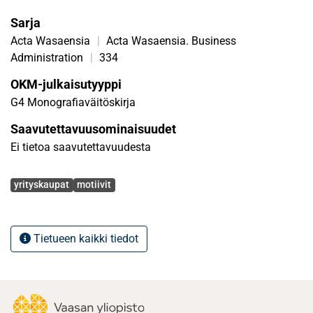
Sarja
Acta Wasaensia
|
Acta Wasaensia. Business
Administration
|
334
OKM-julkaisutyyppi
G4 Monografiaväitöskirja
Saavutettavuusominaisuudet
Ei tietoa saavutettavuudesta
Avainsanat
yrityskaupat
motiivit
Tietueen kaikki tiedot