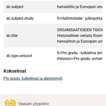
dc.subject
hansaliitto ja Euroopan union
dc.subject.study
fi=Hallintotiede : julkisjohta
ORGANISAATIOIDEN TAVOIT
dc.title
Historiallinen vertailu Room
hansaliiton ja Euroopan union
fi=Pro gradu - tutkielma |en=
dc.type.ontasot
thesis|sv=Pro gradu -avhandl
Kokoelmat
Pro gradu -tutkielmat ja diplomityöt