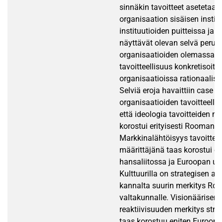
sinnäkin tavoitteet asetetaan 
organisaation sisäisen institu
instituutioiden puitteissa ja t
näyttävät olevan selvä perus
organisaatioiden olemassaolo
tavoitteellisuus konkretisoitui
organisaatioissa rationaalis
Selviä eroja havaittiin case
organisaatioiden tavoitteelli
että ideologia tavoitteiden m
korostui erityisesti Rooman 
Markkinalähtöisyys tavoittei
määrittäjänä taas korostui eri
hansaliitossa ja Euroopan un
Kulttuurilla on strategisen aja
kannalta suurin merkitys R
valtakunnalle. Visionäärisen 
reaktiivisuuden merkitys stra
taas korostuu eniten Euroopa