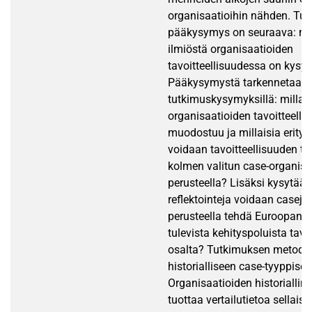
organisaatioihin nähden. Tu
pääkysymys on seuraava: mil
ilmiöstä organisaatioiden
tavoitteellisuudessa on kys
Pääkysymystä tarkennetaan s
tutkimuskysymyksillä: millaisi
organisaatioiden tavoitteelli
muodostuu ja millaisia erityis
voidaan tavoitteellisuuden te
kolmen valitun case-organisa
perusteella? Lisäksi kysytään
reflektointeja voidaan casejen
perusteella tehdä Euroopan u
tulevista kehityspoluista tavo
osalta? Tutkimuksen metodol
historialliseen case-tyyppisee
Organisaatioiden historialline
tuottaa vertailutietoa sellaisi