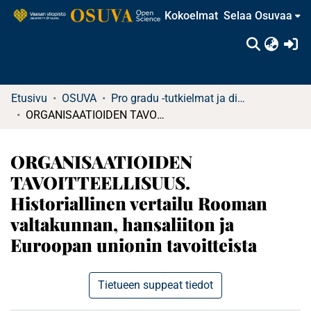
Kokoelmat
Selaa Osuvaa
(c
Etusivu
OSUVA
Pro gradu -tutkielmat ja diplomityöt
ORGANISAATIOIDEN TAVOITTEELLISUUS. Historiallinen vertailu Rooman valtakunnan, hansaliiton ja Euroopan unionin tavoitteista
ORGANISAATIOIDEN
TAVOITTEELLISUUS.
Historiallinen vertailu Rooman
valtakunnan, hansaliiton ja
Euroopan unionin tavoitteista
Tietueen suppeat tiedot