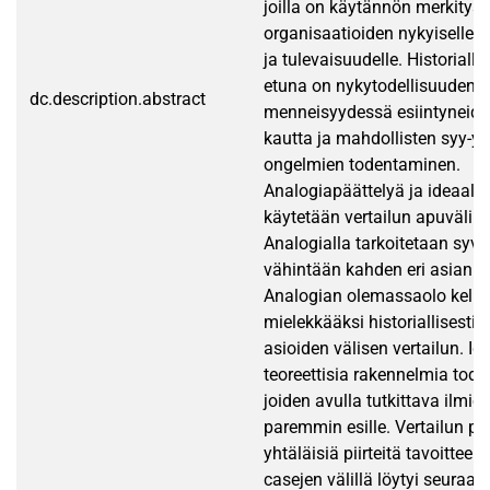
joilla on käytännön merkityst
organisaatioiden nykyiselle 
ja tulevaisuudelle. Historialli
etuna on nykytodellisuuden
dc.description.abstract
menneisyydessä esiintyneide
kautta ja mahdollisten syy-y
ongelmien todentaminen.
Analogiapäättelyä ja ideaalim
käytetään vertailun apuväline
Analogialla tarkoitetaan syvä
vähintään kahden eri asian väl
Analogian olemassaolo kelpoi
mielekkääksi historiallisesti 
asioiden välisen vertailun. Id
teoreettisia rakennelmia tode
joiden avulla tutkittava ilmi
paremmin esille. Vertailun per
yhtäläisiä piirteitä tavoitteel
casejen välillä löytyi seuraavi