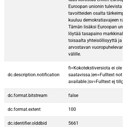
Euroopan unionin tulevista k
tavoitteiden osalta tärkeimpii
kuuluu demokratiavajeen rat
Tämän lisäksi Euroopan union
löytää tasapaino markkinalib
toisaalta yhteisöllisyyttä ja e
arvostavan vuoropuhelevan 
välille.
fi=Kokotekstiversiota ei ole
dc.description.notification
saatavissa.|en=Fulltext not
available.|sv=Fulltext ej tillgä
dc.format.bitstream
false
dc.format.extent
100
dc.identifier.olddbid
5661