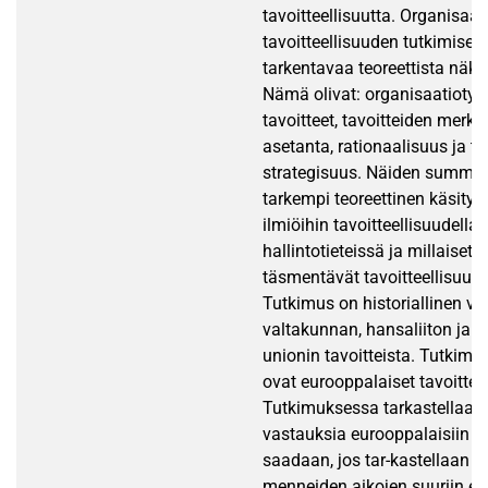
tavoitteellisuutta. Organisaat
tavoitteellisuuden tutkimiseksi
tarkentavaa teoreettista näk
Nämä olivat: organisaatiotyyp
tavoitteet, tavoitteiden merkit
asetanta, rationaalisuus ja t
strategisuus. Näiden summan
tarkempi teoreettinen käsitys s
ilmiöihin tavoitteellisuudella 
hallintotieteissä ja millaiset t
täsmentävät tavoitteellisuude
Tutkimus on historiallinen v
valtakunnan, hansaliiton ja 
unionin tavoitteista. Tutkimu
ovat eurooppalaiset tavoittee
Tutkimuksessa tarkastellaan s
vastauksia eurooppalaisiin tav
saadaan, jos tar-kastellaan n
menneiden aikojen suuriin eu