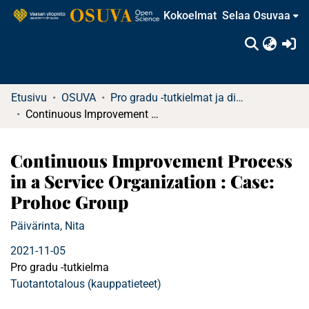
Kokoelmat
Selaa Osuvaa
(c
Etusivu
OSUVA
Pro gradu -tutkielmat ja diplomityöt
Continuous Improvement Process in a Service Organization : Case: Prohoc Group
Continuous Improvement Process
in a Service Organization : Case:
Prohoc Group
Päivärinta, Nita
2021-11-05
Pro gradu -tutkielma
Tuotantotalous (kauppatieteet)