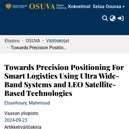
Kokoelmat
Selaa Osuvaa
(c
Etusivu
OSUVA
Väitöskirjat
Towards Precision Positioning For Smart Logistics Using Ultra Wide-Band Systems and LEO Satellite-Based Technologies
Towards Precision Positioning For
Smart Logistics Using Ultra Wide-
Band Systems and LEO Satellite-
Based Technologies
Elsanhoury, Mahmoud
Vaasan yliopisto
2024-09-23
Artikkeliväitöskirja