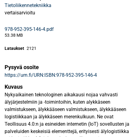
Tietoliikennetekniikka
vertaisarvioitu
978-952-395-146-4.pdf
53.38 MB
Lataukset
2121
Pysyvä osoite
https://urn.fi/URN:ISBN:978-952-395-146-4
Kuvaus
Nykyaikainen teknologinen aikakausi nojaa vahvasti
älyjärjestelmiin ja -toimintoihin, kuten alykkäseen
valmistukseen, älykkääseen valmistukseen, älykkääseen
logistiikkaan ja älykkäseen merenkulkuun. Ne ovat
Teollisuus 4.0:n ja esineiden internetin (IoT) sovellusten ja
palveluiden keskeisiä elementtejä, erityisesti älylogistiikka