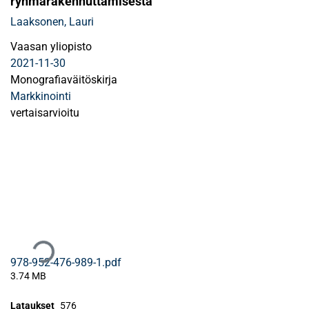
ryhmärakennuttamisesta
Laaksonen, Lauri
Vaasan yliopisto
2021-11-30
Monografiaväitöskirja
Markkinointi
vertaisarvioitu
Ladataan...
978-952-476-989-1.pdf
3.74 MB
Lataukset
576