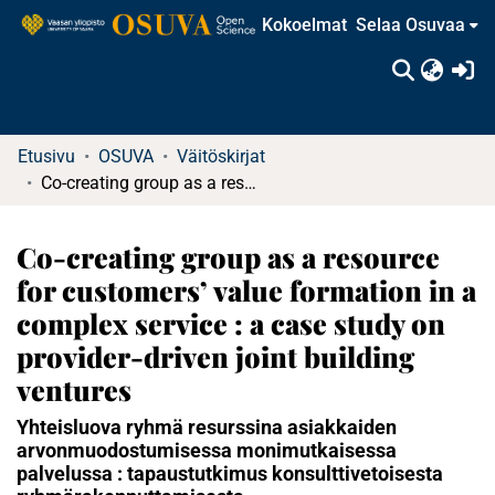
Kokoelmat
Selaa Osuvaa
(c
Etusivu
OSUVA
Väitöskirjat
Co-creating group as a resource for customers’ value formation in a complex service : a case study on provider-driven joint building ventures
Co-creating group as a resource
for customers’ value formation in a
complex service : a case study on
provider-driven joint building
ventures
Yhteisluova ryhmä resurssina asiakkaiden
arvonmuodostumisessa monimutkaisessa
palvelussa : tapaustutkimus konsulttivetoisesta