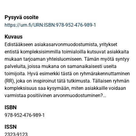
Pysyvä osoite
https://urn.fi/URN:ISBN:978-952-476-989-1
Kuvaus
Edistääkseen asiakasarvonmuodostumista, yritykset
entistä kompleksisimmilla toimialoilla kutsuvat asiakkaita
mukaan tarjoaman yhteisluomiseen. Tämän myötä syntyy
palveluita, joissa mukana on samanaikaisesti useita
toimijoita. Hyvä esimerkki tästä on ryhmärakennuttaminen
(RR), joka on inspiroinut tätä tutkimusta. Tällaisen ryhmän
kompleksisuus saa kysymään, miten asiakkaille voidaan
varmistaa positiivinen arvonmuodostuminen?
Teoreettisesti tutkimus tukeutuu pääosin
ISBN
palvelumarkkinointiin (PM) ja erityisesti asiakaskeskeiseen
978-952-476-989-1
näkökulmaan (CDL), jonka perusteella oletetaan, että
asiakas toimii oman logiikkansa ohjaamana ja että arvo
ISSN
muodostuu aktiviteeteista syntyvistä kokemuksista.
2323-9123