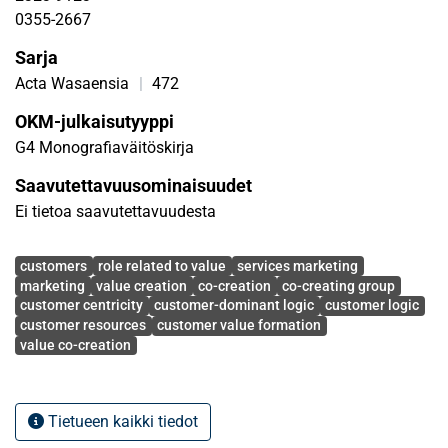
Aktiviteetit nähdään tutkimuksessa resurssien
0355-2667
integroimisena.
Sarja
Tutkimuksen tarkoituksena on luoda ymmärrystä siitä,
Acta Wasaensia
|
472
miten yhteisluovasta ryhmästä voi tulla resurssi
OKM-julkaisutyyppi
asiakkaiden arvonmuodostumisessa monimutkaisessa
G4 Monografiaväitöskirja
palvelussa. Työssä käytetään abduktiivista
tapaustutkimusmetodologiaa yritysvetoisessa RR-
Saavutettavuusominaisuudet
kontekstissa. Aineistonkeruumenetelmät ovat asiakkaiden
Ei tietoa saavutettavuudesta
narratiivihaastattelut sekä RR-tilaisuuksien havainnoinnit.
Tulosten pohjalta tunnistettujen asiakaslogiikkojen avulla
Avainsanat
customers
role related to value
services marketing
osoitetaan yhteisluovan ryhmän monimuotoinen
marketing
value creation
co-creation
co-creating group
resurssipotentiaali asiakkaille (Tutkimuskysymys 1).
customer centricity
customer-dominant logic
customer logic
Lisäksi tunnistetaan kriittisiä ehtoja, jotka vaikuttavat
customer resources
customer value formation
value co-creation
ryhmän muotoutumiseen resurssiksi
asiakasarvonmuodostumisessa (Tutkimuskysymys 2).
Näitä ovat mm. logiikkojen ja roolien yhteensopivuus sekä
asiakkaalle sopiva kommunikaatio. Suostuttelu ja
Tietueen kaikki tiedot
sosiaalisten roolien käyttö resursseina asiakkaiden